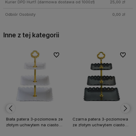
Kurier DPD Hurt1
(darmowa dostawa od 1000zł)
25,00 zł
Odbiór Osobisty
0,00 zł
Inne z tej kategorii
bionych
bionych
Do ulubionych
Do ulubionych
Do ulubi
Do ulubi
Biała patera 3-poziomowa ze
Czarna patera 3-poziomowa
złotym uchwytem na ciasto
ze złotym uchwytem ciasto
kwadratowa plastikowa
kwadratowa plastikowa