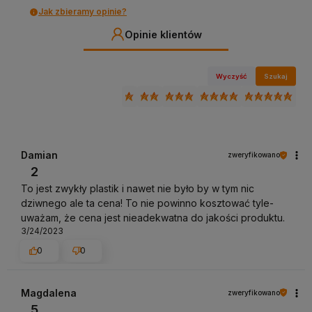
Jak zbieramy opinie?
Opinie klientów
Wyczyść
Szukaj
Damian
zweryfikowano
2
To jest zwykły plastik i nawet nie było by w tym nic
dziwnego ale ta cena! To nie powinno kosztować tyle-
uważam, że cena jest nieadekwatna do jakości produktu.
3/24/2023
0
0
Magdalena
zweryfikowano
5