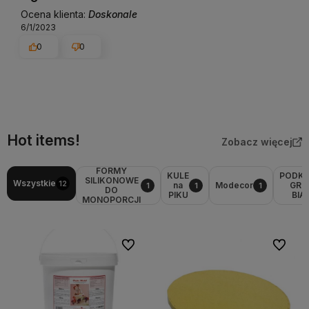
Ocena klienta:
Doskonale
6/1/2023
0
0
Hot items!
Zobacz więcej
FORMY
KULE
PODK
SILIKONOWE
Wszystkie
12
na
Modecor
GRU
1
1
1
DO
PIKU
BIA
MONOPORCJI
Do ulubionych
Do ulubi