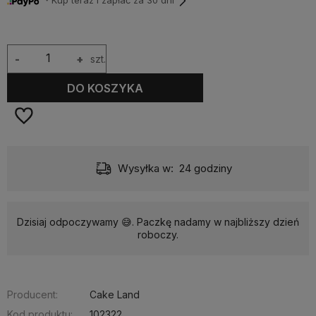
・Kup teraz i zapłać za 30 dni
-
+
szt.
DO KOSZYKA
Dostawa:
od 9,90 zł
- InPost Paczkomat 24/7
Dzisiaj odpoczywamy 😅. Paczkę nadamy w najbliższy dzień
roboczy.
Producent:
Cake Land
Kod produktu:
102322