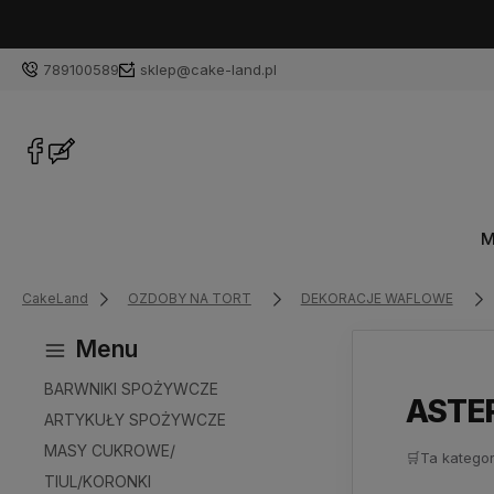
789100589
sklep@cake-land.pl
M
CakeLand
OZDOBY NA TORT
DEKORACJE WAFLOWE
Menu
BARWNIKI SPOŻYWCZE
ASTE
ARTYKUŁY SPOŻYWCZE
MASY CUKROWE/
🛒
Ta kategor
TIUL/KORONKI