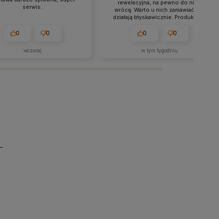
rewelacyjna, na pewno do nich
serwis.
wrócę. Warto u nich zamawiać, bo
działają błyskawicznie. Produkty są
dokładnie takie, jak w opisie.
0
0
0
0
wczoraj
w tym tygodniu