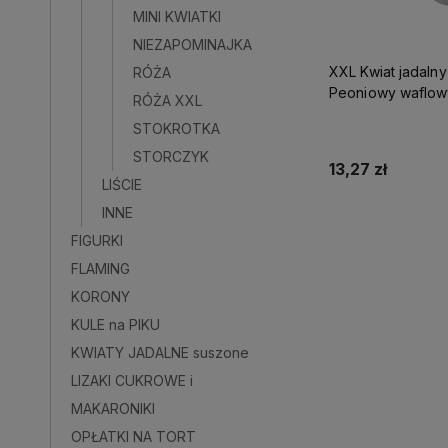
MINI KWIATKI
NIEZAPOMINAJKA
XXL Kwiat jadalny
RÓŻA
Peoniowy waflowy 125
RÓŻA XXL
PUDROWY ozdoba
STOKROTKA
STORCZYK
13,27 zł
LIŚCIE
INNE
Do kos
FIGURKI
FLAMING
KORONY
KULE na PIKU
KWIATY JADALNE suszone
LIZAKI CUKROWE i
MAKARONIKI
OPŁATKI NA TORT