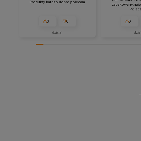
Produkty bardzo dobre polecam
zapakowany,najwy
Polec
0
0
0
dzisiaj
dzis