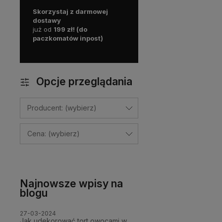
Skorzystaj z darmowej
dostawy
już od
199 zł! (do
paczkomatów inpost)
Opcje przeglądania
Producent: (wybierz)
Cena: (wybierz)
Najnowsze wpisy na
blogu
27-03-2024
Jak udekorować tort owocami w