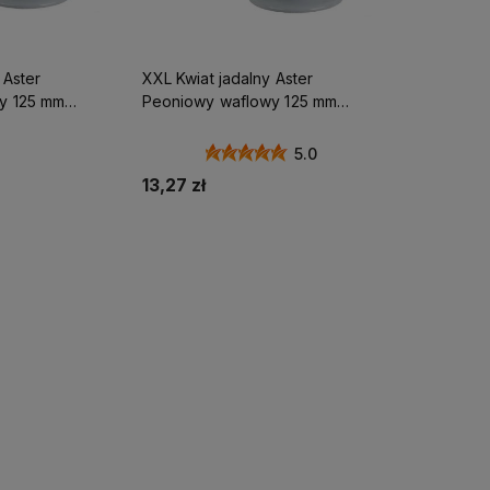
 Aster
XXL Kwiat jadalny Aster
 mm
Peoniowy waflowy 125 mm
 tortu
RÓŻOWY ozdoba toru
5.0
13,27 zł
zyka
Do koszyka