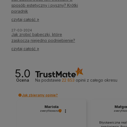
sposób estetyczny i pyszny? Krótki
poradnik
czytaj całość »
27-03-2024
Jak zrobić babeczki, które
zaskoczą niejedno podniebienie?
czytaj całość »
5.0
Ocena
Na podstawie
22 853
opinii
z całego okresu
Jak zbieramy opinie?
Mariola
Małgo
zweryfikowano
zweryfiko
Błyskawiczna real
zamówienia..Pro