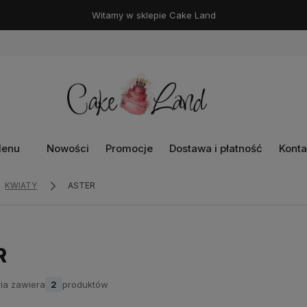
Witamy w sklepie Cake Land
enu
Nowości
Promocje
Dostawa i płatność
Konta
KWIATY
ASTER
R
ia zawiera
2
produktów