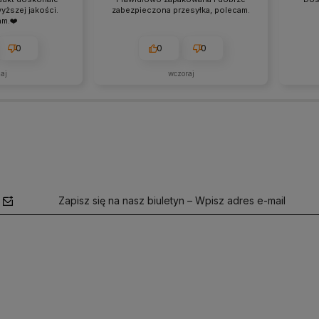
ższej jakości.
zabezpieczona przesyłka, polecam.
am.❤️
0
0
0
iaj
wczoraj
Zapisz się na nasz biuletyn – Wpisz adres e-mail
polityce