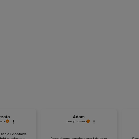
rzata
Adam
wano
zweryfikowano
izacja i dostawa
dukt doskonale
Prawidłowo zapakowana i dobrze
Dos