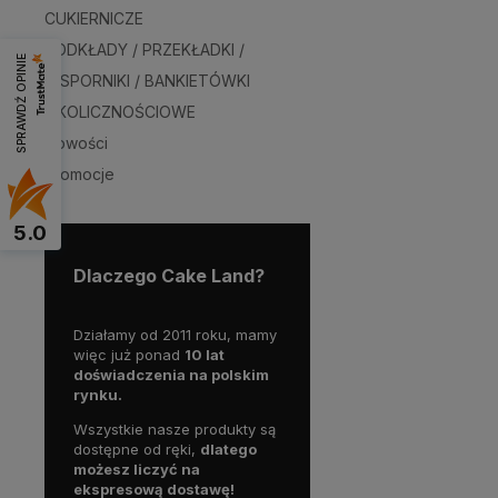
CUKIERNICZE
PODKŁADY / PRZEKŁADKI /
SPRAWDŹ OPINIE
WSPORNIKI / BANKIETÓWKI
OKOLICZNOŚCIOWE
Nowości
Promocje
5.0
Dlaczego Cake Land?
Działamy od 2011 roku, mamy
więc już ponad
10 lat
doświadczenia na polskim
rynku.
Wszystkie nasze produkty są
dostępne od ręki,
dlatego
możesz liczyć na
ekspresową dostawę!