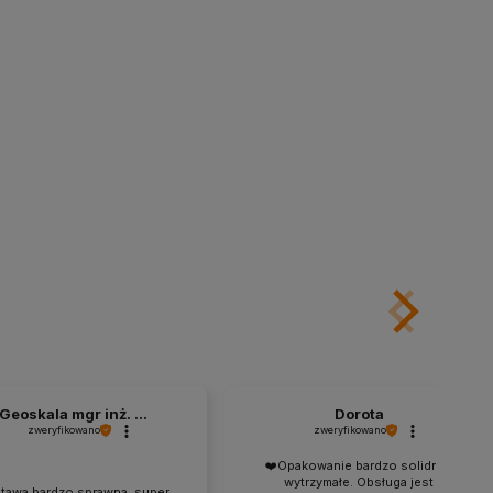
Geoskala mgr inż. ...
Dorota
zweryfikowano
zweryfikowano
❤️Opakowanie bardzo solidne i
wytrzymałe. Obsługa jest
tawa bardzo sprawna, super