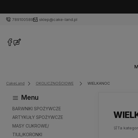
789100589
sklep@cake-land.pl
M
CakeLand
OKOLICZNOŚCIOWE
WIELKANOC
Menu
BARWNIKI SPOŻYWCZE
WIEL
ARTYKUŁY SPOŻYWCZE
MASY CUKROWE/
🛒
Ta kategor
TIUL/KORONKI