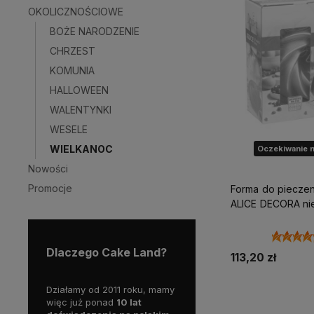
OKOLICZNOŚCIOWE
BOŻE NARODZENIE
CHRZEST
KOMUNIA
HALLOWEEN
WALENTYNKI
WESELE
WIELKANOC
Oczekiwanie n
Nowości
Promocje
Forma do pieczenia c
ALICE DECORA ni
Dlaczego Cake Land?
113,20 zł
Działamy od 2011 roku, mamy
Powiadom o d
więc już ponad
10 lat