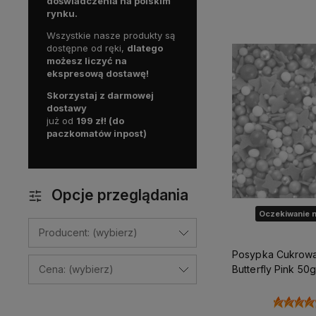
doświadczenia na polskim
rynku.
Wszystkie nasze produkty są
dostępne od ręki,
dlatego
możesz liczyć na
ekspresową dostawę!
Skorzystaj z darmowej
dostawy
już od
199 zł! (do
paczkomatów inpost)
Opcje przeglądania
Oczekiwanie n
Producent: (wybierz)
Posypka Cukrow
Butterfly Pink 50g
Cena: (wybierz)