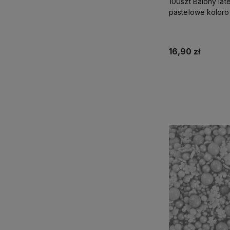
100szt Balony la
pastelowe kolor
30cm urodzinow
16,90 zł
Powiadom o d