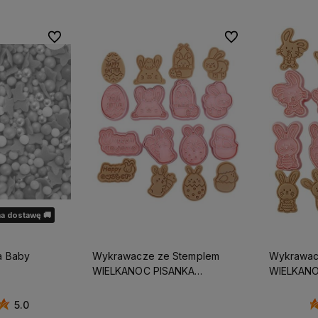
Do ulubionych
Do ulubionych
a dostawę 🚚
a Baby
Wykrawacze ze Stemplem
Wykrawac
WIELKANOC PISANKA
WIELKANOC PIS
ZAJĄCZEK KURCZAK wz2 8szt
5.0