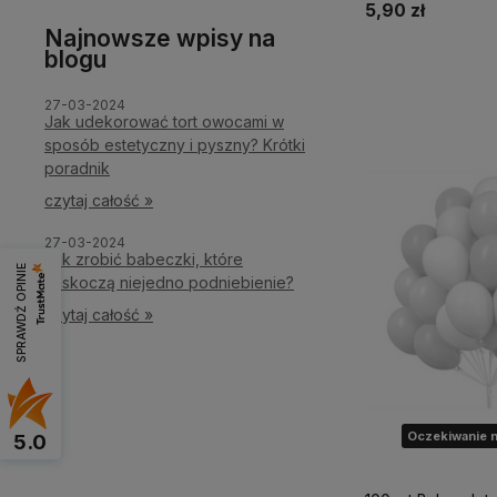
5,90 zł
Najnowsze wpisy na
blogu
Powiadom o d
27-03-2024
Jak udekorować tort owocami w
sposób estetyczny i pyszny? Krótki
poradnik
czytaj całość »
27-03-2024
Jak zrobić babeczki, które
SPRAWDŹ OPINIE
zaskoczą niejedno podniebienie?
czytaj całość »
Oczekiwanie n
5.0