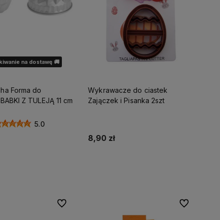
iwanie na dostawę 🚚
ha Forma do
Wykrawacze do ciastek
Pieczenia BABKI Z TULEJĄ 11 cm
Zajączek i Pisanka 2szt
5.0
8,90 zł
Do koszyka
dom o dostępności
Do ulubionych
Do ulubionyc