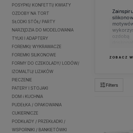
POSYPKI/ KONFETTI/ KWIATY
Zainspir
OZDOBY NA TORT
silikono
SŁODKI STÓŁ/ PARTY
motywów
wykorzys
NARZĘDZIA DO MODELOWANIA
ozdobą 
TYLKI I ADAPTERY
doskona
FOREMKI/ WYKRAWACZE
przysmak
świeżośc
FOREMKI SILIKONOWE
ZOBACZ W
FORMY DO CZEKOLADY/ LODÓW/
IZOMALTU/ LIZAKÓW
PIECZENIE
Filters
PATERY I STOJAKI
DOM i KUCHNIA
PUDEŁKA / OPAKOWANIA
CUKIERNICZE
PODKŁADY / PRZEKŁADKI /
WSPORNIKI / BANKIETÓWKI