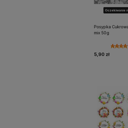
Oczekiwanie n
Posypka Cukrowa Wielkanoc
mix 50g
5,90 zł
Powiadom o d