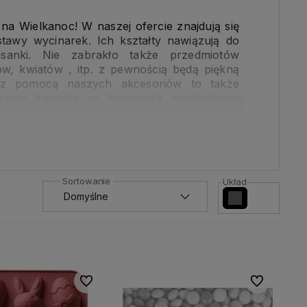
 na Wielkanoc! W naszej ofercie znajdują się
stawy wycinarek. Ich kształty nawiązują do
isanki. Nie zabrakło także przedmiotów
w, kwiatów , itp. z pewnością będą piękną
 z pomocą naszych akcesoriów to także
cenie koszyka ze święconką oryginalnymi
ilotki do muffinów. Ich delikatne, tchnące
eczek.
Układ
Do ulubionych
Do ulubionyc