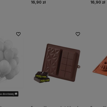
16,90 zł
16,90 zł
Do koszyka
ostępności
Do ulubionych
Do ulubionych
a dostawę 🚚