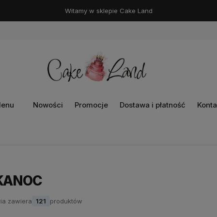
Witamy w sklepie Cake Land
enu
Nowości
Promocje
Dostawa i płatność
Konta
KANOC
ia zawiera
121
produktów