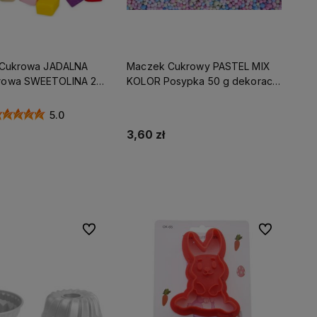
a Cukrowa JADALNA
Maczek Cukrowy PASTEL MIX
rowa SWEETOLINA 20
KOLOR Posypka 50 g dekoracja
300g
cukiernicza
5.0
3,60 zł
Do koszyka
Do koszyka
Do ulubionych
Do ulubionyc