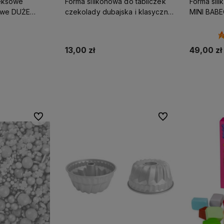
teksowe
Forma silikonowa do tabliczek
Forma sil
owe DUŻE
czekolady dubajska i klasyczna
MINI BAB
e
2 wzory
13,00 zł
49,00 zł
Do koszyka
ostępności
Do ulubionych
Do ulubionych