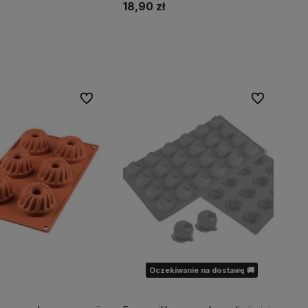
18,90 zł
Do koszyka
Do koszyka
Do ulubionych
Do ulubionyc
Oczekiwanie na dostawę 🚚