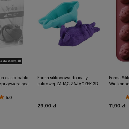
a dostawę 🚚
iasta babki
Forma silikonowa do masy
Forma Sil
eprzywierająca
cukrowej ZAJĄC ZAJĄCZEK 3D
Wielkanoc
5.0
29,00 zł
11,90 zł
Do koszyka
ostępności