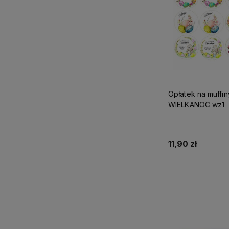
Opłatek na muffin
WIELKANOC wz1
11,90 zł
Do kos