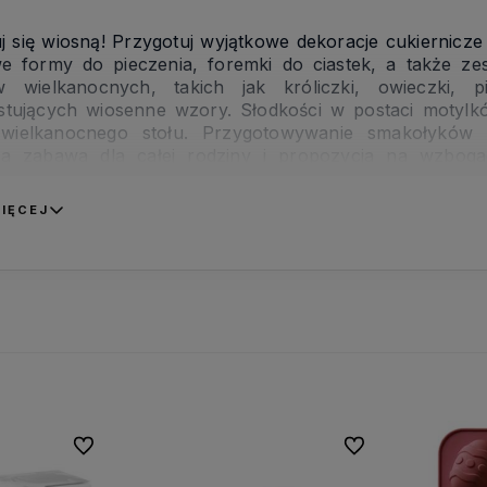
uj się wiosną! Przygotuj wyjątkowe dekoracje cukiernicze
we formy do pieczenia, foremki do ciastek, a także ze
 wielkanocnych, takich jak króliczki, owieczki, p
tujących wiosenne wzory. Słodkości w postaci motylkó
wielkanocnego stołu. Przygotowywanie smakołyków
ła zabawa dla całej rodziny i propozycja na wzboga
ami. W asortymencie zamieściliśmy także kolorowe pap
ią wiosny kolory będą doskonałą dekoracją słodkich bab
IĘCEJ
Do ulubionych
Do ulubionych