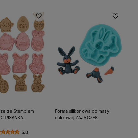
Do ulubionych
Do ulubionyc
ze ze Stemplem
Forma silikonowa do masy
ANKA
cukrowej ZAJĄCZEK
ZAJĄCZEK KURCZAK wz1 8szt
5.0