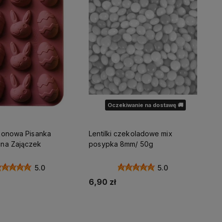
Oczekiwanie na dostawę 🚚
ikonowa Pisanka
Lentilki czekoladowe mix
na Zajączek
posypka 8mm/ 50g
5.0
5.0
6,90 zł
Do koszyka
Powiadom o dostępności