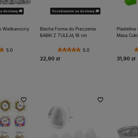
a dostawę 🚚
Oczekiwanie na dostawę 🚚
ny
Blacha Forma do Pieczenia
Plastelin
BABKI Z TULEJĄ 18 cm
Masa Cuk
kolorów 
5.0
5.0
22,90 zł
31,90 zł
ostępności
Powiadom o dostępności
Do ulubionych
Do ulubionych