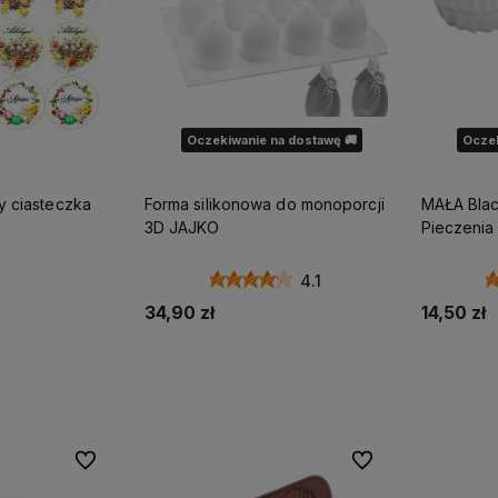
Oczekiwanie na dostawę 🚚
Oczek
y ciasteczka
Forma silikonowa do monoporcji
MAŁA Blac
3D JAJKO
4.1
34,90 zł
14,50 zł
zyka
Powiadom o dostępności
Powia
Do ulubionych
Do ulubionych