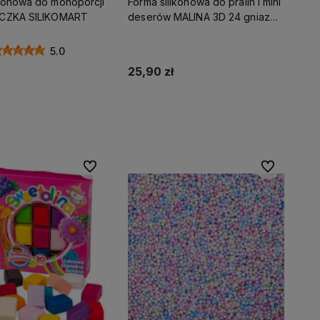
ikonowa do monoporcji
Forma silikonowa do pralin i mini
ECZKA SILIKOMART
deserów MALINA 3D 24 gniazda
monoporcje
5.0
25,90 zł
Do koszyka
Powiadom o dostępności
Do ulubionych
Do ulubionyc