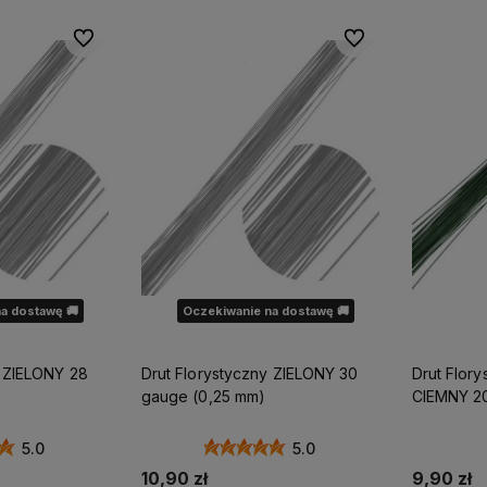
Do ulubionych
Do ulubionych
a dostawę 🚚
Oczekiwanie na dostawę 🚚
y ZIELONY 28
Drut Florystyczny ZIELONY 30
Drut Flor
gauge (0,25 mm)
CIEMNY 2
5.0
5.0
10,90 zł
9,90 zł