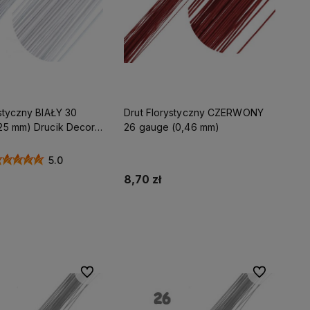
styczny BIAŁY 30
Drut Florystyczny CZERWONY
25 mm) Drucik Decora
26 gauge (0,46 mm)
5.0
8,70 zł
Do koszyka
Do koszyka
Do ulubionych
Do ulubionyc