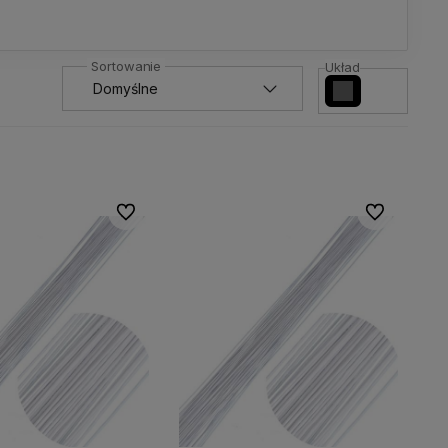
Układ
Do ulubionych
Do ulubionyc