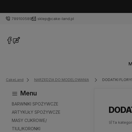
789100589
sklep@cake-land.pl
M
CakeLand
NARZĘDZIA DO MODELOWANIA
DODATKI FLORYST
Menu
BARWNIKI SPOŻYWCZE
DODAT
ARTYKUŁY SPOŻYWCZE
MASY CUKROWE/
🛒
Ta kategor
TIUL/KORONKI