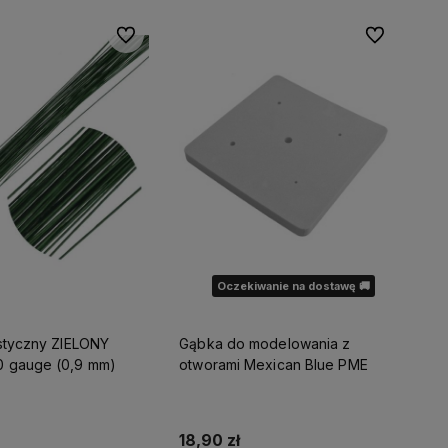
Do ulubionych
Do ulubionyc
Oczekiwanie na dostawę 🚚
ystyczny ZIELONY
Gąbka do modelowania z
0 gauge (0,9 mm)
otworami Mexican Blue PME
18,90 zł