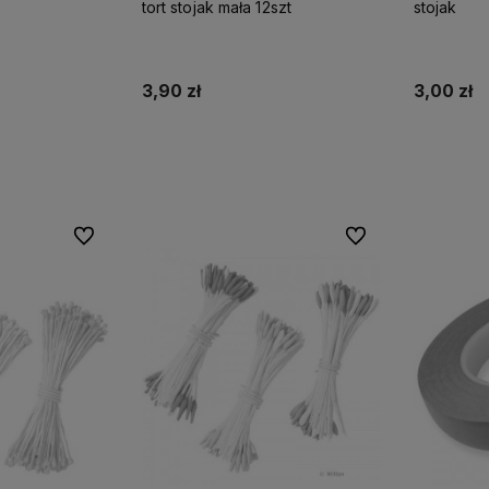
tort stojak mała 12szt
stojak
3,90 zł
3,00 zł
ostępności
Powiadom o dostępności
Powia
Do ulubionych
Do ulubionych