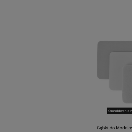
Powiadom o d
Oczekiwanie n
Gąbki do Modelo