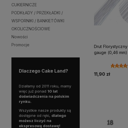
CUKIERNICZE
PODKŁADY / PRZEKŁADKI /
WSPORNIKI / BANKIETÓWKI
OKOLICZNOŚCIOWE
Nowości
Promocje
Drut Florystyczny
gauge (0,46 mm)
Dlaczego Cake Land?
11,90 zł
Działamy od 2011 roku, mamy
Do kos
więc już ponad
10 lat
doświadczenia na polskim
rynku.
Wszystkie nasze produkty są
dostępne od ręki,
dlatego
możesz liczyć na
ekspresową dostawę!