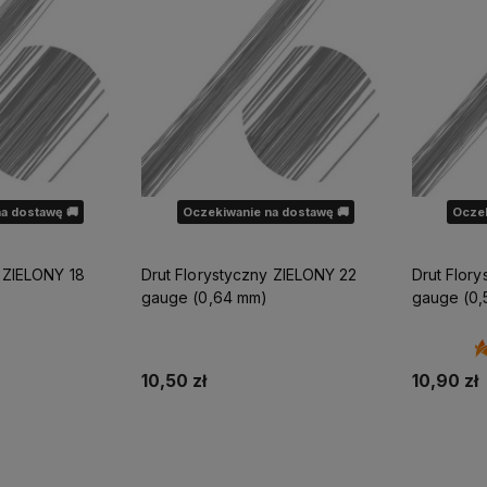
a dostawę 🚚
Oczekiwanie na dostawę 🚚
Oczek
y ZIELONY 18
Drut Florystyczny ZIELONY 22
Drut Flor
gauge (0,64 mm)
gauge (0,
10,50 zł
10,90 zł
ostępności
Powiadom o dostępności
Powia