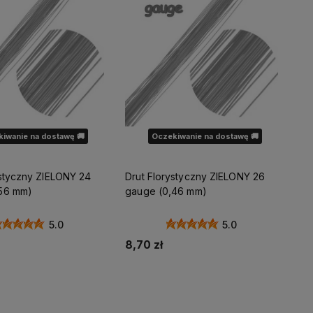
iwanie na dostawę 🚚
Oczekiwanie na dostawę 🚚
ystyczny ZIELONY 24
Drut Florystyczny ZIELONY 26
56 mm)
gauge (0,46 mm)
5.0
5.0
8,70 zł
dom o dostępności
Powiadom o dostępności