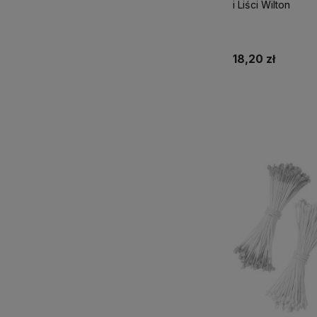
i Liści Wilton
18,20 zł
Powiadom o d