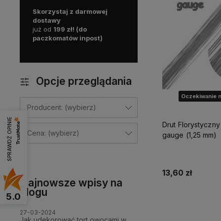
Skorzystaj z darmowej
dostawy
już od
199 zł! (do
paczkomatów inpost)
Opcje przeglądania
Oczekiwanie n
Producent: (wybierz)
SPRAWDŹ OPINIE
Drut Florystyczn
Cena: (wybierz)
gauge (1,25 mm)
13,60 zł
Najnowsze wpisy na
blogu
5.0
Powiadom o d
27-03-2024
Jak udekorować tort owocami w