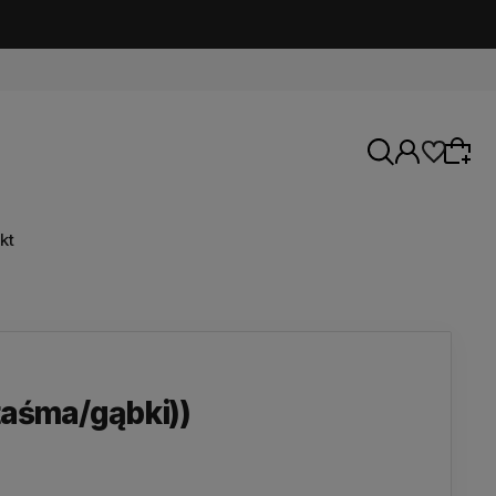
kt
aśma/gąbki))