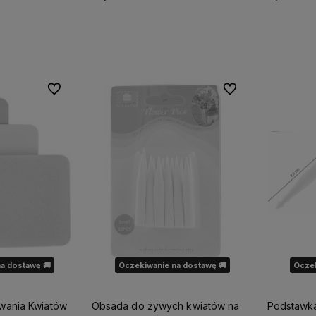
ostępności
Powiadom o dostępności
Do ulubionych
Do ulubionych
a dostawę 🚚
Oczekiwanie na dostawę 🚚
Oczek
wania Kwiatów
Obsada do żywych kwiatów na
Podstawka