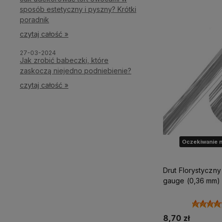
sposób estetyczny i pyszny? Krótki
poradnik
czytaj całość »
27-03-2024
Jak zrobić babeczki, które
zaskoczą niejedno podniebienie?
czytaj całość »
Oczekiwanie n
Drut Florystyczn
gauge (0,36 mm)
8,70 zł