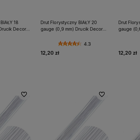
 BIAŁY 18
Drut Florystyczny BIAŁY 20
Drut Flory
Drucik Decora
gauge (0,9 mm) Drucik Decora
gauge (0,
50szt
50szt
4.3
12,20 zł
12,20 zł
zyka
Do koszyka
Do ulubionych
Do ulubionych