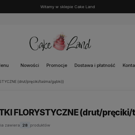
Witamy w sklepie Cake Land
enu
Nowości
Promocje
Dostawa i płatność
Konta
YCZNE (drut/pręciki/taśma/gąbki))
KI FLORYSTYCZNE (drut/pręciki/t
ia zawiera
28
produktów