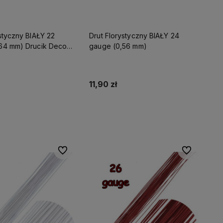
styczny BIAŁY 22
Drut Florystyczny BIAŁY 24
64 mm) Drucik Decora
gauge (0,56 mm)
11,90 zł
Do koszyka
Do koszyka
Do ulubionych
Do ulubionyc