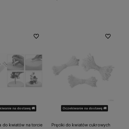
Do koszyka
Powiadom o dostępności
Do ulubionych
Do ulubionyc
iwanie na dostawę 🚚
Oczekiwanie na dostawę 🚚
 do kwiatów na torcie
Pręciki do kwiatów cukrowych