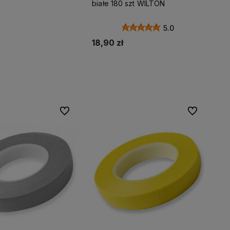
białe 180 szt WILTON
5.0
18,90 zł
dom o dostępności
Powiadom o dostępności
Do ulubionych
Do ulubionyc