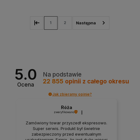
1
2
5.0
Na podstawie
22 855
opinii
z całego okresu
Ocena
Jak zbieramy opinie?
Róża
zweryfikowano
Zamówiony towar przyszedł ekspresowo.
Super serwis. Produkt był świetnie
zabezpieczony przed ewentualnym
uszkodzeniem. Fajnie, że jest dużo więcej