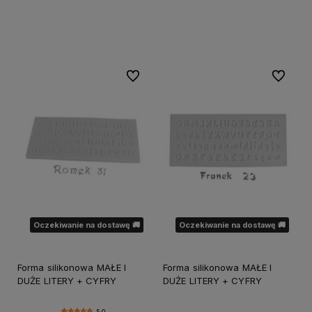
Do koszyka
Do koszyka
Do ulubionych
Do ulubi
Oczekiwanie na dostawę 🚚
Oczekiwanie na dostawę 🚚
Forma silikonowa MAŁE I
Forma silikonowa MAŁE I
DUŻE LITERY + CYFRY
DUŻE LITERY + CYFRY
5.0