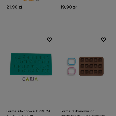
21,90 zł
19,90 zł
Powiadom o dostępności
Powiadom o dostępności
Do ulubionych
Do ulubi
Forma silikonowa CYRLICA
Forma Silikonowa do
ALFABET LITERY
Czekoladek + Wykrawacze