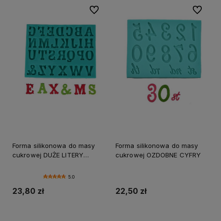
Do ulubionych
Do ulubi
Forma silikonowa do masy
Forma silikonowa do masy
cukrowej DUŻE LITERY
cukrowej OZDOBNE CYFRY
ALFABET
5.0
23,80 zł
22,50 zł
Do koszyka
Do koszyka