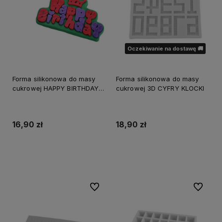
Oczekiwanie na dostawę 🚚
Forma silikonowa do masy
Forma silikonowa do masy
cukrowej HAPPY BIRTHDAY
cukrowej 3D CYFRY KLOCKI
KORONA
16,90 zł
18,90 zł
Do koszyka
Powiadom o dostępności
Do ulubionych
Do ulubi