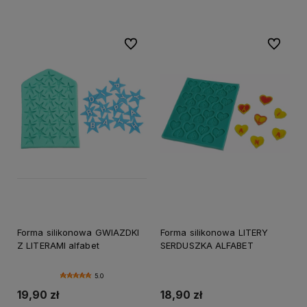
Do ulubionych
Do ulubi
Forma silikonowa GWIAZDKI
Forma silikonowa LITERY
Z LITERAMI alfabet
SERDUSZKA ALFABET
5.0
19,90 zł
18,90 zł