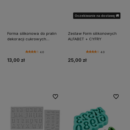
Oczekiwanie na dostawę 🚚
Forma silikonowa do pralin
Zestaw Form silikonowych
dekoracji cukrowych
ALFABET + CYFRY
czekolady CYFRY
4.0
4.0
13,00 zł
25,00 zł
Do koszyka
Powiadom o dostępności
Do ulubionych
Do ulubi