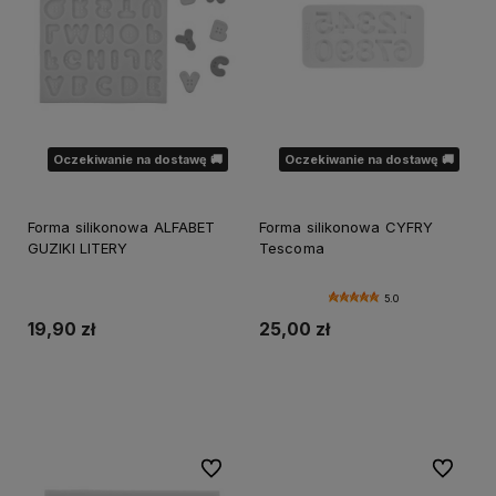
Oczekiwanie na dostawę 🚚
Oczekiwanie na dostawę 🚚
Forma silikonowa ALFABET
Forma silikonowa CYFRY
GUZIKI LITERY
Tescoma
5.0
19,90 zł
25,00 zł
Powiadom o dostępności
Powiadom o dostępności
Do ulubionych
Do ulubi