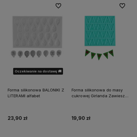
Do ulubionych
Do ulubi
Oczekiwanie na dostawę 🚚
Forma silikonowa BALONIKI Z
Forma silikonowa do masy
LITERAMI alfabet
cukrowej Girlanda Zawieszki
z Literkami
23,90 zł
19,90 zł
Do koszyka
Powiadom o dostępności