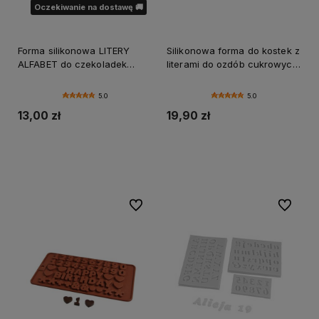
Oczekiwanie na dostawę 🚚
Forma silikonowa LITERY
Silikonowa forma do kostek z
ALFABET do czekoladek
literami do ozdób cukrowych
pralin lodu masy cukrowej
ALFABET KOSTKI
5.0
5.0
13,00 zł
19,90 zł
Do koszyka
Powiadom o dostępności
Do ulubionych
Do ulubi