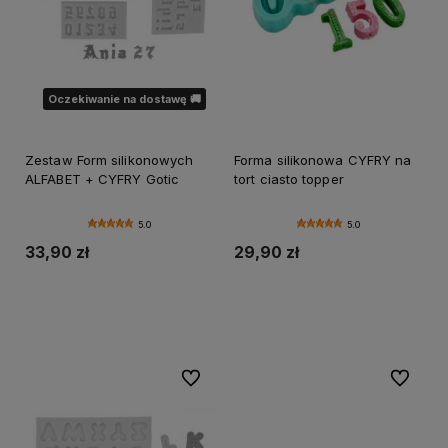
Oczekiwanie na dostawę 🚚
Zestaw Form silikonowych
Forma silikonowa CYFRY na
ALFABET + CYFRY Gotic
tort ciasto topper
5.0
5.0
33,90 zł
29,90 zł
Do koszyka
Powiadom o dostępności
Do ulubionych
Do ulubi