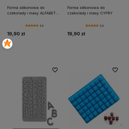
Forma silikonowa do
Forma silikonowa do
czekolady i masy ALFABET
czekolady i masy CYFRY
LITERY
5.0
5.0
19,90 zł
19,90 zł
Do koszyka
Powiadom o dostępności
Do ulubionych
Do ulubi