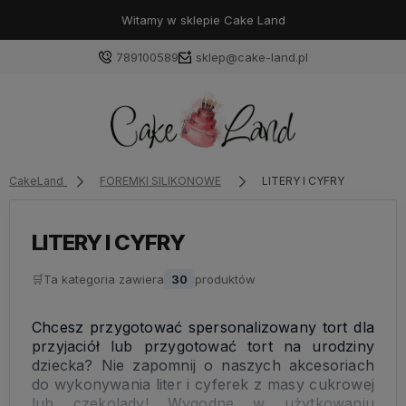
Witamy w sklepie Cake Land
789100589
sklep@cake-land.pl
Zaloguj się
CakeLand
FOREMKI SILIKONOWE
LITERY I CYFRY
Załóż konto
LITERY I CYFRY
🛒
Ta kategoria zawiera
30
produktów
Wybierz coś dla siebie z naszej aktualnej oferty lub
Chcesz przygotować spersonalizowany tort dla
zaloguj się, aby przywrócić dodane produkty do listy
przyjaciół lub przygotować tort na urodziny
z poprzedniej sesji.
dziecka? Nie zapomnij o naszych akcesoriach
do wykonywania liter i cyferek z masy cukrowej
lub czekolady! Wygodne w użytkowaniu