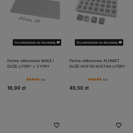
Oczekiwanie na dostawę 🚚
Oczekiwanie na dostawę 🚚
Forma silikonowa MAŁE I
Forma silikonowa ALFABET
DUŻE LITERY + CYFRY
DUŻE KOSTKI KOSTKA LITERY
5.0
5.0
19,90 zł
49,50 zł
Powiadom o dostępności
Powiadom o dostępności
Do ulubionych
Do ulubi