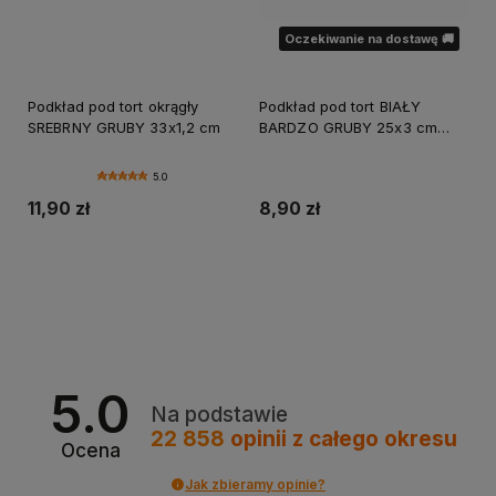
Oczekiwanie na dostawę 🚚
Podkład pod tort okrągły
Podkład pod tort BIAŁY
SREBRNY GRUBY 33x1,2 cm
BARDZO GRUBY 25x3 cm
okrągły CAKE BOARD
5.0
11,90 zł
8,90 zł
Do koszyka
Powiadom o dostępności
5.0
Na podstawie
22 858
opinii
z całego okresu
Ocena
Jak zbieramy opinie?