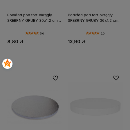
Podkład pod tort okrągły
Podkład pod tort okrągły
SREBRNY GRUBY 30x1,2 cm
SREBRNY GRUBY 36x1,2 cm
CAKE BOARD
CAKE BOARD
5.0
5.0
8,80 zł
13,90 zł
Do koszyka
Do koszyka
Do ulubionych
Do ulubi