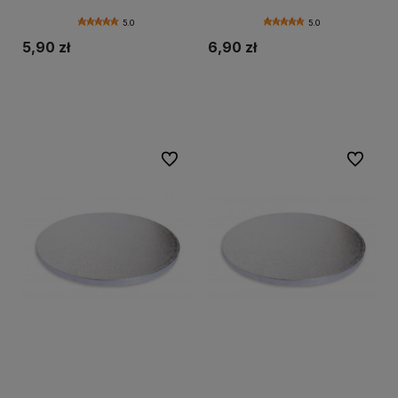
5.0
5.0
5,90 zł
6,90 zł
Do koszyka
Do koszyka
Do ulubionych
Do ulubi