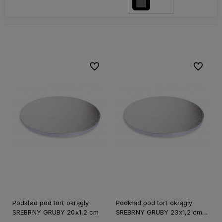
Do ulubionych
Do ulubi
Podkład pod tort okrągły
Podkład pod tort okrągły
SREBRNY GRUBY 20x1,2 cm
SREBRNY GRUBY 23x1,2 cm
CAKE BOARD