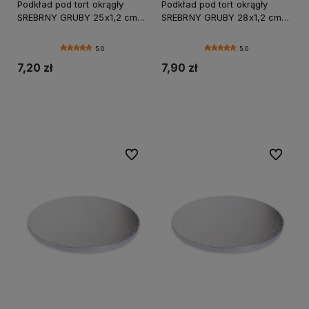
Podkład pod tort okrągły
Podkład pod tort okrągły
SREBRNY GRUBY 25x1,2 cm
SREBRNY GRUBY 28x1,2 cm
CAKE BOARD
CAKE BOARD
5.0
5.0
7,20 zł
7,90 zł
Do koszyka
Do koszyka
Do ulubionych
Do ulubi