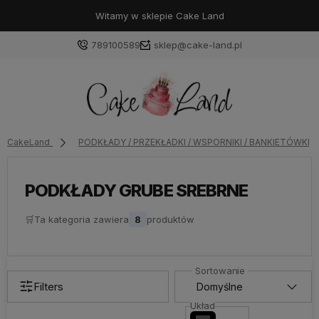
Witamy w sklepie Cake Land
789100589
sklep@cake-land.pl
Zaloguj się
CakeLand
PODKŁADY / PRZEKŁADKI / WSPORNIKI / BANKIETÓWKI
Załóż konto
PODKŁADY GRUBE SREBRNE
🛒
Ta kategoria zawiera
8
produktów
Wybierz coś dla siebie z naszej aktualnej oferty lub
zaloguj się, aby przywrócić dodane produkty do listy
z poprzedniej sesji.
Filters
Układ