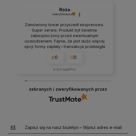
Róża
zweryfikowano
Zamówiony towar przyszedł ekspresowo.
Super serwis. Produkt był świetnie
zabezpieczony przed ewentualnym
uszkodzeniem. Fajnie, że jest dużo więcej
opcji formy zapłaty i transakcja przebiegła
bezproblemowo. Wszystko pasuje do
0
0
opisów na stronie, rzetelnie.
w tym tygodniu
zebranych i zweryfikowanych przez
Zapisz się na nasz biuletyn – Wpisz adres e-mail