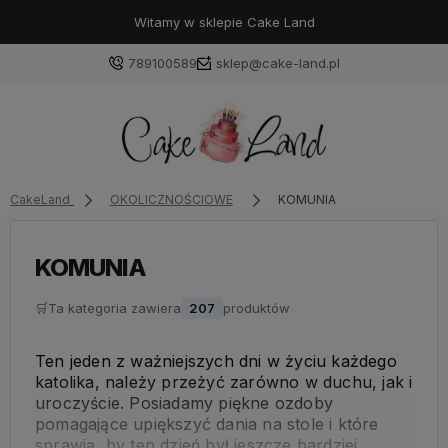
Witamy w sklepie Cake Land
789100589
sklep@cake-land.pl
Zaloguj się
CakeLand
OKOLICZNOŚCIOWE
KOMUNIA
Załóż konto
KOMUNIA
🛒
Ta kategoria zawiera
207
produktów
Wybierz coś dla siebie z naszej aktualnej oferty lub
Ten jeden z ważniejszych dni w życiu każdego
zaloguj się, aby przywrócić dodane produkty do listy
katolika, należy przeżyć zarówno w duchu, jak i
z poprzedniej sesji.
uroczyście. Posiadamy piękne ozdoby
pomagające upiększyć dania na stole i które
sprawią, by ten dzień był jeszcze bardziej