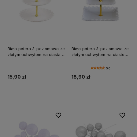
nowego sakramentu.
Biała patera 3-poziomowa ze
Biała patera 3-poziomowa ze
złotym uchwytem na ciasta i
złotym uchwytem na ciasto
desery plastikowa
kwadratowa plastikowa
5.0
15,90 zł
18,90 zł
Do koszyka
Do koszyka
Do ulubionych
Do ulubi