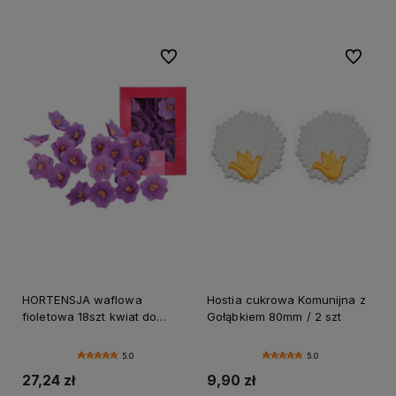
Do ulubionych
Do ulubi
HORTENSJA waflowa
Hostia cukrowa Komunijna z
fioletowa 18szt kwiat do
Gołąbkiem 80mm / 2 szt
dekoracji tortów i ciast
5.0
5.0
27,24 zł
9,90 zł