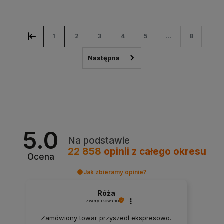
1
2
3
4
5
...
8
5.0
Na podstawie
22 858
opinii
z całego okresu
Ocena
Jak zbieramy opinie?
Róża
zweryfikowano
Zamówiony towar przyszedł ekspresowo.