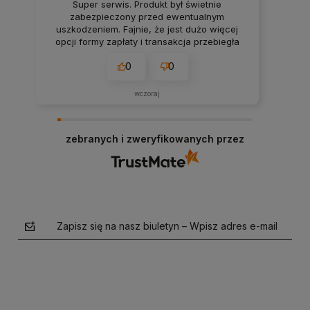
Super serwis. Produkt był świetnie
zabezpieczony przed ewentualnym
uszkodzeniem. Fajnie, że jest dużo więcej
opcji formy zapłaty i transakcja przebiegła
bezproblemowo. Wszystko pasuje do
0
0
opisów na stronie, rzetelnie.
wczoraj
zebranych i zweryfikowanych przez
Zapisz się na nasz biuletyn – Wpisz adres e-mail