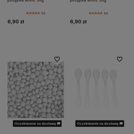
5.0
5.0
6,90 zł
6,90 zł
Powiadom o dostępności
Powiadom o dostępności
Do ulubionych
Do ulubi
Oczekiwanie na dostawę 🚚
Oczekiwanie na dostawę 🚚