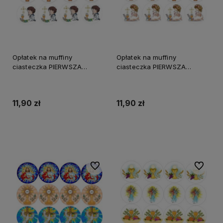
Opłatek na muffiny
Opłatek na muffiny
ciasteczka PIERWSZA
ciasteczka PIERWSZA
KOMUNIA ŚWIĘTA CHŁOPIEC
KOMUNIA ŚWIĘTA
wz10
DZIEWCZYNKA wz8
11,90 zł
11,90 zł
Do koszyka
Do koszyka
Do ulubionych
Do ulubi