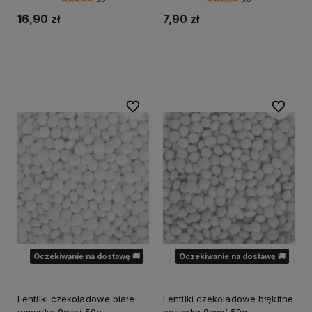
16,90 zł
7,90 zł
Powiadom o dostępności
Powiadom o dostępności
Do ulubionych
Do ulubi
Oczekiwanie na dostawę 🚚
Oczekiwanie na dostawę 🚚
Lentilki czekoladowe białe
Lentilki czekoladowe błękitne
posypka 8mm/ 50g
posypka 8mm/ 50g