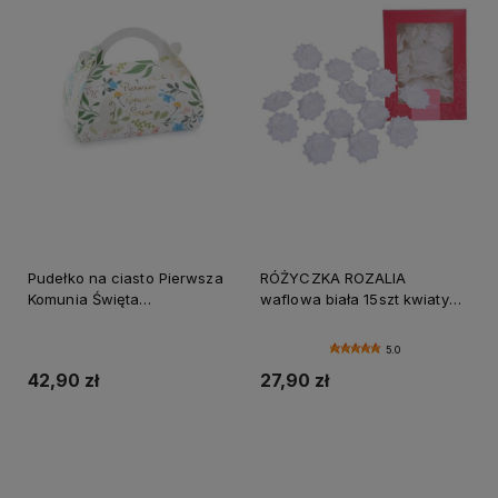
Pudełko na ciasto Pierwsza
RÓŻYCZKA ROZALIA
Komunia Święta
waflowa biała 15szt kwiaty
16x15x8cm/10szt
do dekoracji tortów i ciast
5.0
42,90 zł
27,90 zł
Do koszyka
Do koszyka