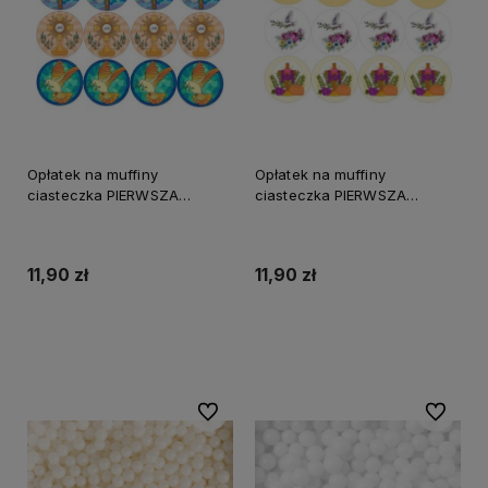
Opłatek na muffiny
Opłatek na muffiny
ciasteczka PIERWSZA
ciasteczka PIERWSZA
KOMUNIA ŚWIĘTA wz7
KOMUNIA ŚWIĘTA wz9
11,90 zł
11,90 zł
Do koszyka
Do koszyka
Do ulubionych
Do ulubi