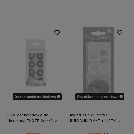
Do koszyka
Do koszyka
Do ulubionych
Do ulubi
Oczekiwanie na dostawę 🚚
Oczekiwanie na dostawę 🚚
Kule czekoladowe do
Kwiatuszki cukrowe
dekoracji ZŁOTE 2cm/8szt
RUMIANKI BIAŁE + LISTKI
zielone 10szt
5.0
5.0