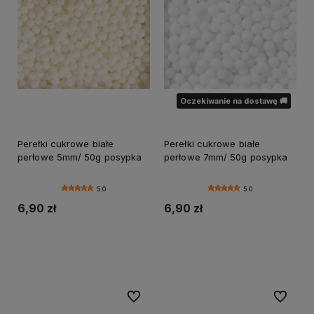
Oczekiwanie na dostawę 🚚
Perełki cukrowe białe
Perełki cukrowe białe
perłowe 5mm/ 50g posypka
perłowe 7mm/ 50g posypka
5.0
5.0
6,90 zł
6,90 zł
Do koszyka
Powiadom o dostępności
Do ulubionych
Do ulubi