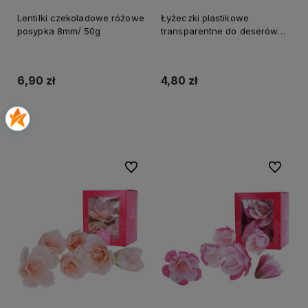
Lentilki czekoladowe różowe
Łyżeczki plastikowe
posypka 8mm/ 50g
transparentne do deserów
12cm/25szt łyżeczka
6,90 zł
4,80 zł
Powiadom o dostępności
Powiadom o dostępności
Do ulubionych
Do ulubi