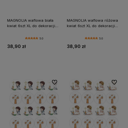
MAGNOLIA waflowa biała
MAGNOLIA waflowa różowa
kwiat 6szt XL do dekoracji
kwiat 6szt XL do dekoracji
tortów i ciast
tortów i ciast
5.0
5.0
38,90 zł
38,90 zł
Do koszyka
Do koszyka
Do ulubionych
Do ulubi