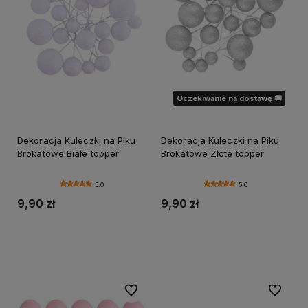
Oczekiwanie na dostawę 🚚
Dekoracja Kuleczki na Piku
Dekoracja Kuleczki na Piku
Brokatowe Białe topper
Brokatowe Złote topper
5.0
5.0
9,90 zł
9,90 zł
Do koszyka
Powiadom o dostępności
Do ulubionych
Do ulubi