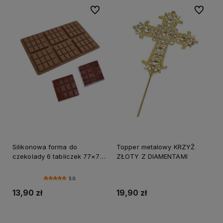
Do ulubionych
Do ulubi
Silikonowa forma do
Topper metalowy KRZYŻ
czekolady 6 tabliczek 77×77
ZŁOTY Z DIAMENTAMI
mm tabliczka czekolady
5.0
13,90 zł
19,90 zł
Do koszyka
Do koszyka