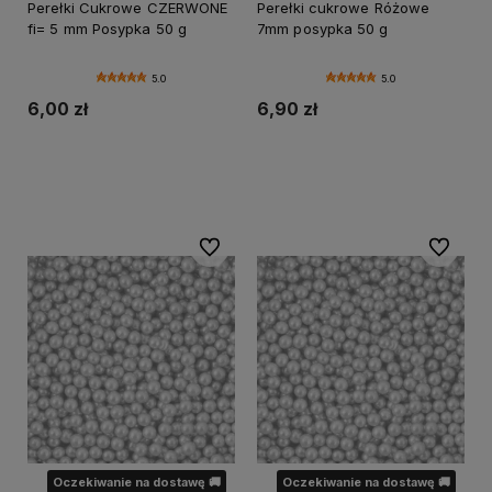
Perełki Cukrowe CZERWONE
Perełki cukrowe Różowe
fi= 5 mm Posypka 50 g
7mm posypka 50 g
5.0
5.0
6,00 zł
6,90 zł
Powiadom o dostępności
Powiadom o dostępności
Do ulubionych
Do ulubi
Oczekiwanie na dostawę 🚚
Oczekiwanie na dostawę 🚚