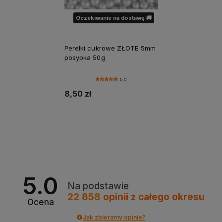
Oczekiwanie na dostawę 🚚
Perełki cukrowe ZŁOTE 5mm
posypka 50g
5.0
8,50 zł
Powiadom o dostępności
5.0
Na podstawie
22 858
opinii
z całego okresu
Ocena
Jak zbieramy opinie?