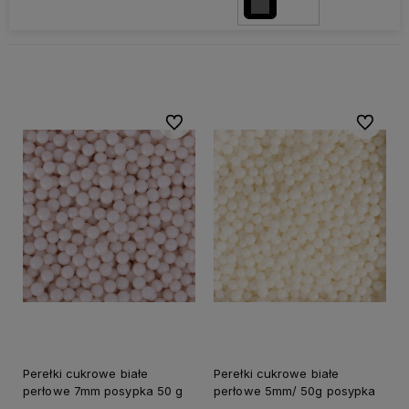
Do ulubionych
Do ulubi
Perełki cukrowe białe
Perełki cukrowe białe
perłowe 7mm posypka 50 g
perłowe 5mm/ 50g posypka