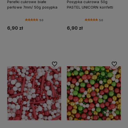
Perełki cukrowe białe
Posypka cukrowa 50g
perłowe 7mm/ 50g posypka
PASTEL UNICORN konfetti
5.0
5.0
6,90 zł
6,90 zł
Do koszyka
Powiadom o dostępności
Do ulubionych
Do ulubi