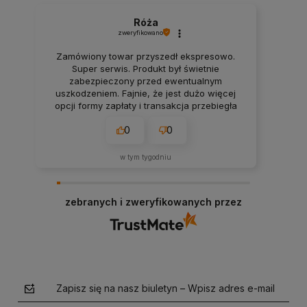
Róża
zweryfikowano
Zamówiony towar przyszedł ekspresowo.
Super serwis. Produkt był świetnie
zabezpieczony przed ewentualnym
uszkodzeniem. Fajnie, że jest dużo więcej
opcji formy zapłaty i transakcja przebiegła
bezproblemowo. Wszystko pasuje do
0
0
opisów na stronie, rzetelnie.
w tym tygodniu
zebranych i zweryfikowanych przez
Zapisz się na nasz biuletyn – Wpisz adres e-mail