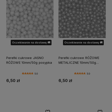
Oczekiwanie na dostawę 🚚
Oczekiwanie na dostawę 🚚
Perełki cukrowe JASNO
Perełki cukrowe RÓŻOWE
RÓŻOWE 10mm/50g posypka
METALICZNE 10mm/50g
posypka
5.0
5.0
6,50 zł
6,50 zł
Powiadom o dostępności
Powiadom o dostępności
Do ulubionych
Do ulubi