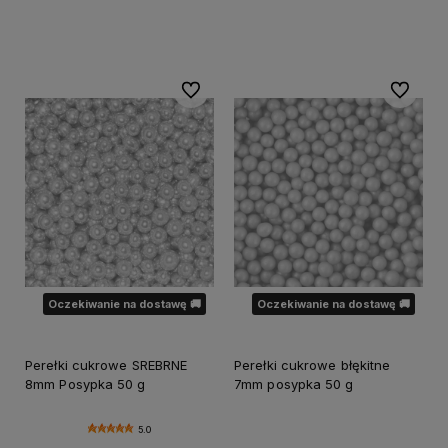
Do koszyka
Powiadom o dostępności
Do ulubionych
Do ulubi
Oczekiwanie na dostawę 🚚
Oczekiwanie na dostawę 🚚
Perełki cukrowe SREBRNE
Perełki cukrowe błękitne
8mm Posypka 50 g
7mm posypka 50 g
5.0