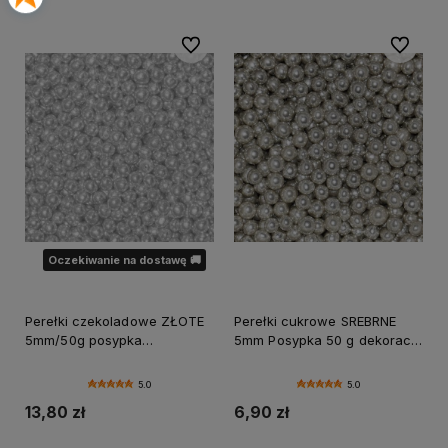
Do ulubionych
Do ulubi
Oczekiwanie na dostawę 🚚
Perełki czekoladowe ZŁOTE
Perełki cukrowe SREBRNE
5mm/50g posypka
5mm Posypka 50 g dekoracja
czekoladowa miękka
tortu
5.0
5.0
13,80 zł
6,90 zł