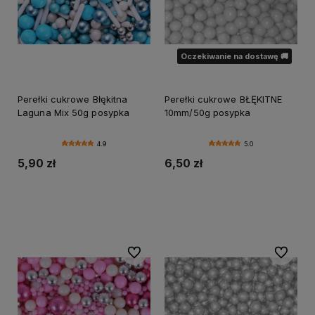
Oczekiwanie na dostawę 🚚
Perełki cukrowe Błękitna
Perełki cukrowe BŁĘKITNE
Laguna Mix 50g posypka
10mm/50g posypka
4.9
5.0
5,90 zł
6,50 zł
Do koszyka
Powiadom o dostępności
Do ulubionych
Do ulubi