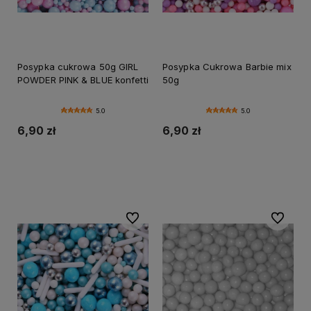
Posypka cukrowa 50g GIRL
Posypka Cukrowa Barbie mix
POWDER PINK & BLUE konfetti
50g
5.0
5.0
6,90 zł
6,90 zł
Do koszyka
Do koszyka
Do ulubionych
Do ulubi