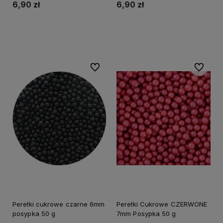
6,90 zł
6,90 zł
Powiadom o dostępności
Powiadom o dostępności
Do ulubionych
Do ulubi
Perełki cukrowe czarne 6mm
Perełki Cukrowe CZERWONE
posypka 50 g
7mm Posypka 50 g