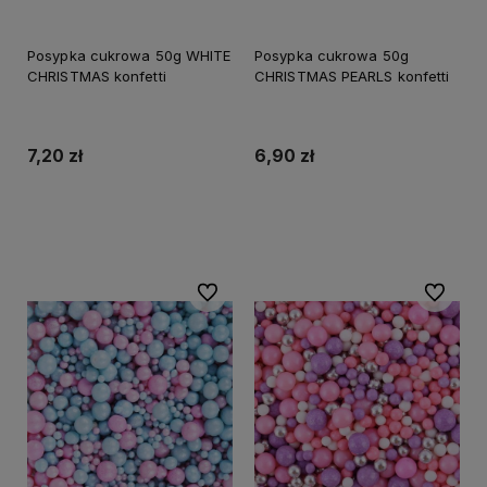
Posypka cukrowa 50g WHITE
Posypka cukrowa 50g
CHRISTMAS konfetti
CHRISTMAS PEARLS konfetti
7,20 zł
6,90 zł
Do koszyka
Do koszyka
Do ulubionych
Do ulubi