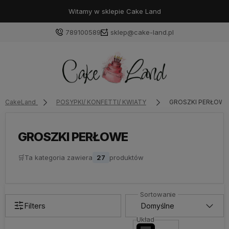
Witamy w sklepie Cake Land
789100589
sklep@cake-land.pl
Zaloguj się
CakeLand
POSYPKI/ KONFETTI/ KWIATY
GROSZKI PERŁOWE
Załóż konto
GROSZKI PERŁOWE
🛒
Ta kategoria zawiera
27
produktów
Wybierz coś dla siebie z naszej aktualnej oferty lub
zaloguj się, aby przywrócić dodane produkty do listy
z poprzedniej sesji.
Filters
Układ