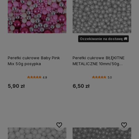
Oczekiwanie na dostawę 🚚
Perełki cukrowe Baby Pink
Perełki cukrowe BŁĘKITNE
Mix 50g posypka
METALICZNE 10mm/50g
posypka
4.9
5.0
5,90 zł
6,50 zł
Do koszyka
Powiadom o dostępności
Do ulubionych
Do ulubi