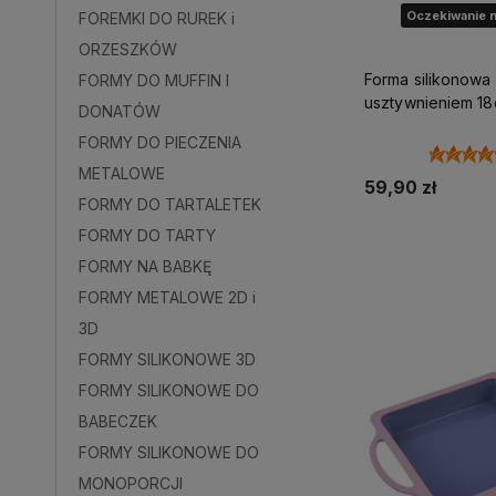
Oczekiwanie n
FOREMKI DO RUREK i
ORZESZKÓW
Forma silikonow
FORMY DO MUFFIN I
usztywnieniem 1
DONATÓW
SILIKOMART
FORMY DO PIECZENIA
METALOWE
59,90 zł
FORMY DO TARTALETEK
FORMY DO TARTY
Powiadom o d
FORMY NA BABKĘ
FORMY METALOWE 2D i
3D
FORMY SILIKONOWE 3D
FORMY SILIKONOWE DO
BABECZEK
FORMY SILIKONOWE DO
MONOPORCJI