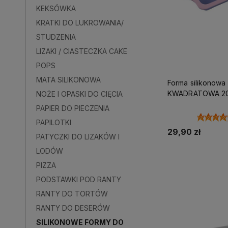
KEKSÓWKA
KRATKI DO LUKROWANIA/
STUDZENIA
LIZAKI / CIASTECZKA CAKE
POPS
MATA SILIKONOWA
Forma silikonowa do pieczenia
KWADRATOWA 2
NOŻE I OPASKI DO CIĘCIA
USZTYWNIANA Z
PAPIER DO PIECZENIA
PAPILOTKI
29,90 zł
PATYCZKI DO LIZAKÓW I
LODÓW
Do kos
PIZZA
PODSTAWKI POD RANTY
RANTY DO TORTÓW
RANTY DO DESERÓW
SILIKONOWE FORMY DO