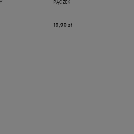
Y
PĄCZEK
19,90 zł
dom o dostępności
Powiadom o dostępności