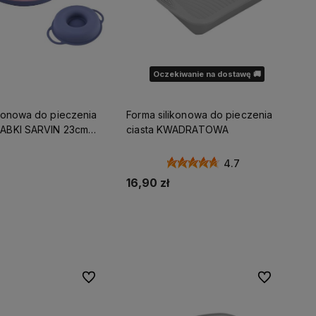
Oczekiwanie na dostawę 🚚
 do pieczenia
Forma silikonowa do pieczenia
ABKI SARVIN 23cm
ciasta KWADRATOWA
IANA Z UCHWYTAMI
4.7
16,90 zł
Do koszyka
Powiadom o dostępności
Do ulubionych
Do ulubionyc