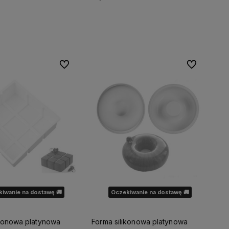
Do koszyka
Do koszyka
Do ulubionych
Do ulubionyc
iwanie na dostawę 🚚
Oczekiwanie na dostawę 🚚
ikonowa platynowa
Forma silikonowa platynowa