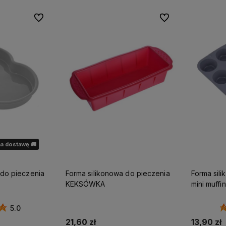
Do ulubionych
Do ulubionych
a dostawę 🚚
 do pieczenia
Forma silikonowa do pieczenia
Forma sil
KEKSÓWKA
mini muff
5.0
21,60 zł
13,90 zł