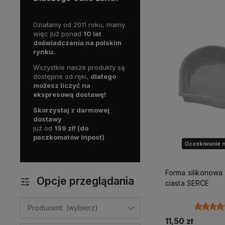
Działamy od 2011 roku, mamy
więc już ponad
10 lat
doświadczenia na polskim
rynku.
Wszystkie nasze produkty są
dostępne od ręki,
dlatego
możesz liczyć na
ekspresową dostawę!
Skorzystaj z darmowej
dostawy
już od
199 zł! (do
paczkomatów inpost)
Oczekiwanie n
Forma silikonowa
Opcje przeglądania
ciasta SERCE
Producent: (wybierz)
11,50 zł