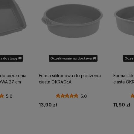
a dostawę 🚚
Oczekiwanie na dostawę 🚚
Oczek
 do pieczenia
Forma silikonowa do pieczenia
Forma sil
OWA 27 cm
ciasta OKRĄGŁA
ciasta O
5.0
5.0
13,90 zł
11,90 zł
ostępności
Powiadom o dostępności
Powia