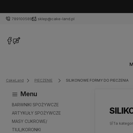
789100589
sklep@cake-land.pl
M
CakeLand
PIECZENIE
SILIKONOWE FORMY DO PIECZENIA
Menu
BARWNIKI SPOŻYWCZE
SILI
ARTYKUŁY SPOŻYWCZE
MASY CUKROWE/
🛒
Ta kategor
TIUL/KORONKI