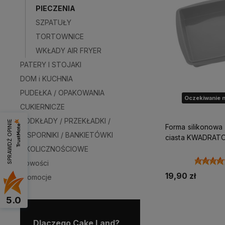
PIECZENIA
SZPATUŁY
TORTOWNICE
WKŁADY AIR FRYER
PATERY I STOJAKI
DOM i KUCHNIA
PUDEŁKA / OPAKOWANIA
Oczekiwanie n
CUKIERNICZE
PODKŁADY / PRZEKŁADKI /
SPRAWDŹ OPINIE
Forma silikonowa
WSPORNIKI / BANKIETÓWKI
ciasta KWADRAT
OKOLICZNOŚCIOWE
Nowości
19,90 zł
Promocje
5.0
Powiadom o d
Dlaczego Cake Land?