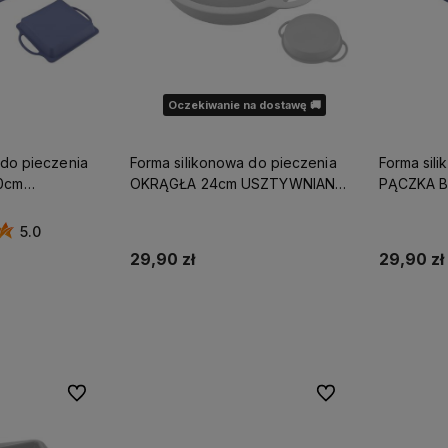
Oczekiwanie na dostawę 🚚
Forma silikonowa do pieczenia
Forma silikonowa
0cm
OKRĄGŁA 24cm USZTYWNIANA
PĄCZKA B
 UCHWYTAMI
Z UCHWYTAMI
USZTYWN
5.0
29,90 zł
29,90 zł
zyka
Powiadom o dostępności
Do ulubionych
Do ulubionych