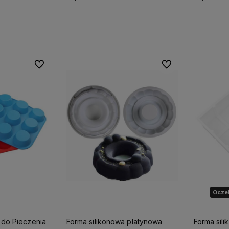
Do koszyka
ostępności
Do ulubionych
Do ulubionych
Oczek
 do Pieczenia
Forma silikonowa platynowa
Forma sil