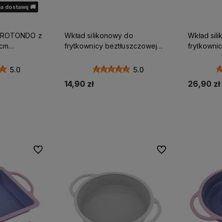
a dostawę 🚚
a ROTONDO z
Wkład silikonowy do
Wkład sil
8cm
frytkownicy beztłuszczowej
frytkowni
kwadratowy AIR FRYER 17,5cm
wysoki kw
forma do pieczenia
20cm form
5.0
5.0
14,90 zł
26,90 zł
Do koszyka
ostępności
Do ulubionych
Do ulubionych