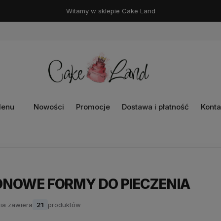
Witamy w sklepie Cake Land
enu
Nowości
Promocje
Dostawa i płatność
Konta
KONOWE FORMY DO PIECZENIA
ia zawiera
21
produktów