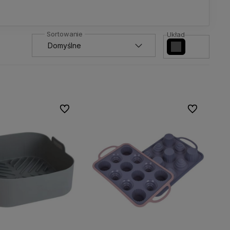
Układ
Do ulubionych
Do ulubionyc