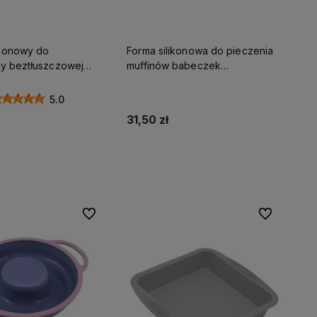
ikonowy do
Forma silikonowa do pieczenia
cy beztłuszczowej
muffinów babeczek
adratowy AIR FRYER
USZTYWNIANA
a do pieczenia
5.0
31,50 zł
Do koszyka
Do koszyka
Do ulubionych
Do ulubionyc