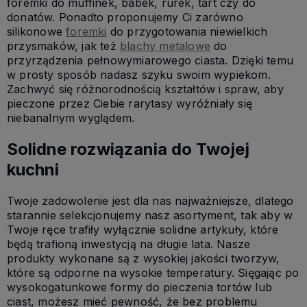
foremki do muffinek, babek, rurek, tart czy do
donatów. Ponadto proponujemy Ci zarówno
silikonowe
foremki
do przygotowania niewielkich
przysmaków, jak też
blachy metalowe
do
przyrządzenia pełnowymiarowego ciasta. Dzięki temu
w prosty sposób nadasz szyku swoim wypiekom.
Zachwyć się różnorodnością kształtów i spraw, aby
pieczone przez Ciebie rarytasy wyróżniały się
niebanalnym wyglądem.
Solidne rozwiązania do Twojej
kuchni
Twoje zadowolenie jest dla nas najważniejsze, dlatego
starannie selekcjonujemy nasz asortyment, tak aby w
Twoje ręce trafiły wyłącznie solidne artykuły, które
będą trafioną inwestycją na długie lata. Nasze
produkty wykonane są z wysokiej jakości tworzyw,
które są odporne na wysokie temperatury. Sięgając po
wysokogatunkowe formy do pieczenia tortów lub
ciast, możesz mieć pewność, że bez problemu