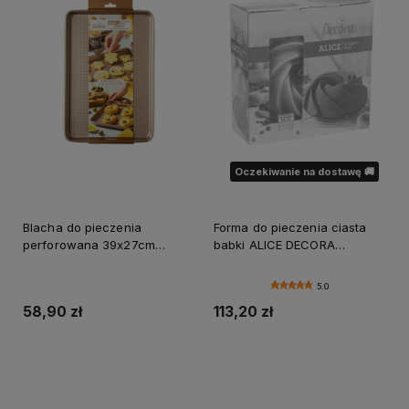
Oczekiwanie na dostawę 🚚
Blacha do pieczenia
Forma do pieczenia ciasta
perforowana 39x27cm
babki ALICE DECORA
Decora forma do ciastek
nieprzywierająca
5.0
58,90 zł
113,20 zł
Do koszyka
Powiadom o dostępności