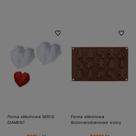
Do koszyka
Powiadom o dostępności
Do ulubionych
Do ulubi
Forma silikonowa SERCE
Forma silikonowa
DIAMENT
Bożonarodzeniowe wzory
3.5
5.0