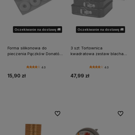
Oczekiwanie na dostawę 🚚
Oczekiwanie na dostawę 🚚
Forma silikonowa do
3 szt Tortownica
pieczenia Pączków Donatów
kwadratowa zestaw blacha
8 gniazd
forma do pieczenia
24/26/28cm
4.0
4.0
15,90 zł
47,99 zł
Powiadom o dostępności
Powiadom o dostępności
Do ulubionych
Do ulubi