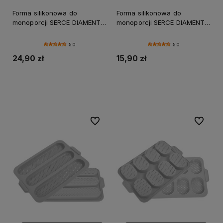
Forma silikonowa do
Forma silikonowa do
monoporcji SERCE DIAMENT
monoporcji SERCE DIAMENT
8GN
3D 6 gniazd do deserów
czekolady
5.0
5.0
24,90 zł
15,90 zł
Do koszyka
Powiadom o dostępności
Do ulubionych
Do ulubi