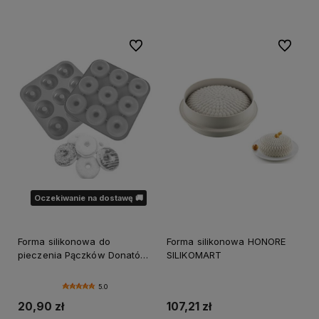
Do ulubionych
Do ulubi
Oczekiwanie na dostawę 🚚
Forma silikonowa do
Forma silikonowa HONORE
pieczenia Pączków Donatów
SILIKOMART
9 gniazd 8cm
5.0
20,90 zł
107,21 zł