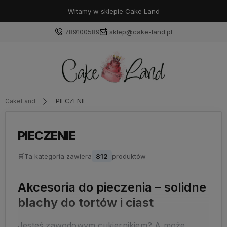
Witamy w sklepie Cake Land
789100589
sklep@cake-land.pl
Zaloguj się
CakeLand
PIECZENIE
Załóż konto
PIECZENIE
🛒
Ta kategoria zawiera
812
produktów
Wybierz coś dla siebie z naszej aktualnej oferty lub
zaloguj się, aby przywrócić dodane produkty do listy
Akcesoria do pieczenia – solidne
z poprzedniej sesji.
blachy do tortów i ciast
Jesteś zawodowym cukiernikiem? A może