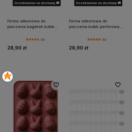
Oczekiwanie na dostawę 🚚
Oczekiwanie na dostawę 🚚
Forma silikonowa do
Forma silikonowa do
pieczenia bagietek bułek
pieczenia bułek perforowana
perforowana 3 gniazda
8 gniazd
5.0
5.0
28,90 zł
28,90 zł
Powiadom o dostępności
Powiadom o dostępności
Do ulubionych
Do ulubi