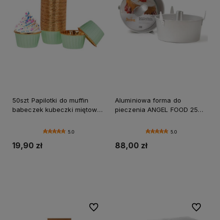
50szt Papilotki do muffin
Aluminiowa forma do
babeczek kubeczki miętowo
pieczenia ANGEL FOOD 25
złote 50x40 mm
cm Decora
5.0
5.0
19,90 zł
88,00 zł
Do koszyka
Do koszyka
Do ulubionych
Do ulubi