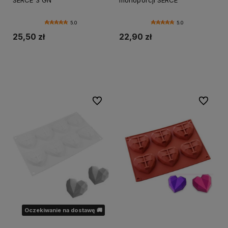
5.0
5.0
25,50 zł
22,90 zł
Do koszyka
Powiadom o dostępności
Do ulubionych
Do ulubi
Oczekiwanie na dostawę 🚚