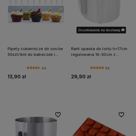
Oczekiwanie na dostawę 🚚
Pipety cukiernicze do sosów
Rant opaska do tortu h=17cm
50szt/4ml do babeczek i
regulowana 16-30cm z
deserów
podziałką WYSOKA
4.5
5.0
13,90 zł
29,90 zł
Do koszyka
Powiadom o dostępności
Do ulubionych
Do ulubi