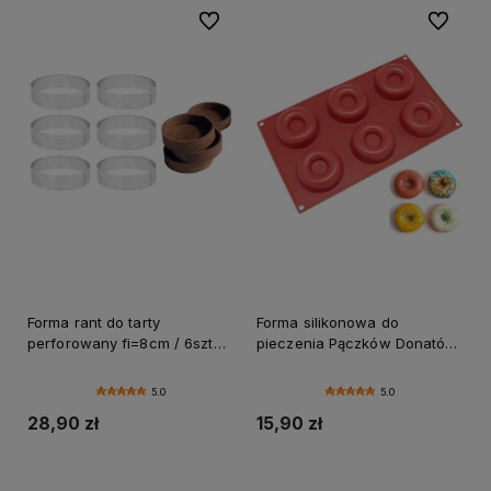
Do ulubionych
Do ulubi
Forma rant do tarty
Forma silikonowa do
perforowany fi=8cm / 6szt
pieczenia Pączków Donatów
zestaw rantów
6 gniazd
5.0
5.0
28,90 zł
15,90 zł
Do koszyka
Do koszyka