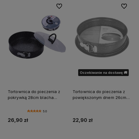
Do ulubionych
Do ulubi
Oczekiwanie na dostawę 🚚
Tortownica do pieczenia z
Tortownica do pieczenia z
pokrywką 28cm blacha
powiększonym dnem 26cm
forma nieprzywierająca
forma blacha
nieprzywierająca
5.0
26,90 zł
22,90 zł
Do koszyka
Powiadom o dostępności