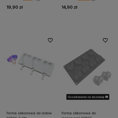
19,90 zł
14,90 zł
Do koszyka
Do koszyka
Do ulubionych
Do ulubi
Oczekiwanie na dostawę 🚚
Forma silikonowa do lodów
Forma silikonowa do
SERCE 3 GN
monoporcji SERCE