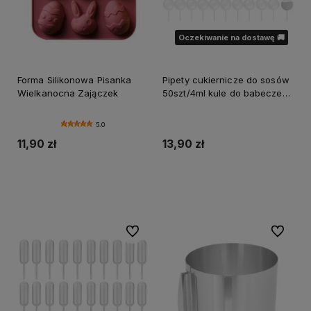
Oczekiwanie na dostawę 🚚
Forma Silikonowa Pisanka
Pipety cukiernicze do sosów
Wielkanocna Zajączek
50szt/4ml kule do babeczek i
deserów
5.0
11,90 zł
13,90 zł
Do koszyka
Powiadom o dostępności
Do ulubionych
Do ulubi