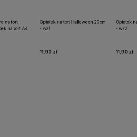
e na tort
Opłatek na tort Halloween 20cm
Opłatek n
ek na tort A4
- wz1
- wz2
11,90 zł
11,90 zł
zyka
Do koszyka