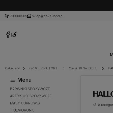
789100589
sklep@cake-land.pl
M
CakeLand
OZDOBY NA TORT
OPŁATKI NA TORT
HA
Menu
BARWNIKI SPOŻYWCZE
HALL
ARTYKUŁY SPOŻYWCZE
MASY CUKROWE/
🛒
Ta kategor
TIUL/KORONKI