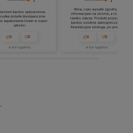
Wow, czas wysyłki zgodny z
❤️jestem bardzo zadowolona
informacjami na stronie, a to się
esyłka dotarła błyskawicznie
rzadko zdarza. Produkt przyszedł
ne zapakowana towar w super
bardzo solidnie zabezpieczony.
jakości
Rewelacyjna obsługa, po prostu
idealna.
0
0
0
0
w tym tygodniu
w tym tygodniu