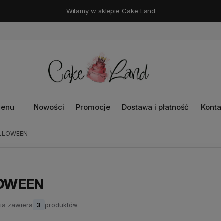
Witamy w sklepie Cake Land
enu
Nowości
Promocje
Dostawa i płatność
Konta
LLOWEEN
OWEEN
ia zawiera
3
produktów