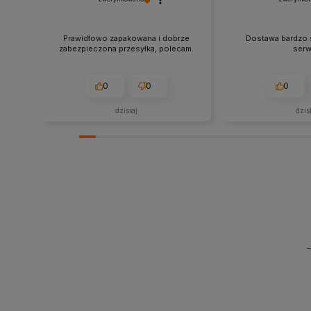
Prawidłowo zapakowana i dobrze
Dostawa bardzo 
zabezpieczona przesyłka, polecam.
serw
0
0
0
dzisiaj
dzis