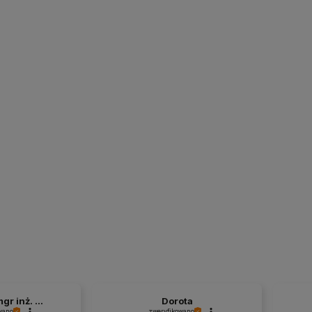
r inż. ...
Dorota
wano
zweryfikowano