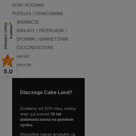
DOM i KUCHNIA
PUDEŁKA / OPAKOWANIA
CUKIERNICZE
SPRAWDŹ OPINIE
PODKŁADY / PRZEKŁADKI /
WSPORNIKI / BANKIETÓWKI
OKOLICZNOŚCIOWE
Nowości
Promocje
5.0
Dlaczego Cake Land?
Działamy od 2011 roku, mamy
więc już ponad
10 lat
doświadczenia na polskim
rynku.
Wszystkie nasze produkty są