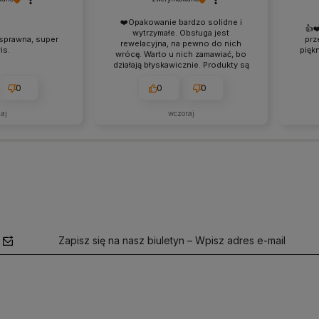
❤️Opakowanie bardzo solidne i
👍️
wytrzymałe. Obsługa jest
sprawna, super
prz
rewelacyjna, na pewno do nich
is.
pięk
wrócę. Warto u nich zamawiać, bo
działają błyskawicznie. Produkty są
dokładnie takie, jak w opisie.
0
0
0
iaj
wczoraj
Zapisz się na nasz biuletyn – Wpisz adres e-mail