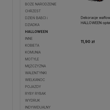
BOŻE NARODZENIE
CHRZEST
Dekoracje waflow
DZIEŃ BABCI i
HALLOWEEN opłat
DZIADKA
HALLOWEEN
INNE
11,90 zł
KOBIETA
KOMUNIA
Do kos
MOTYLE
MĘŻCZYZNA
WALENTYNKI
WIELKANOC
POJAZDY
RYBY RYBAK
WYDRUK
INDYWIDUALNY