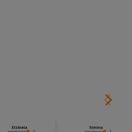
Elzbieta
Simina
zweryfikowano
zweryfikowano