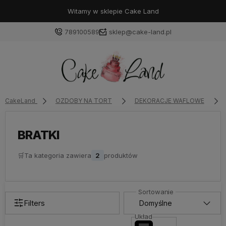
Witamy w sklepie Cake Land
789100589
sklep@cake-land.pl
Zaloguj się
CakeLand
OZDOBY NA TORT
DEKORACJE WAFLOWE
Załóż konto
BRATKI
🛒
Ta kategoria zawiera
2
produktów
Wybierz coś dla siebie z naszej aktualnej oferty lub
zaloguj się, aby przywrócić dodane produkty do listy
z poprzedniej sesji.
Filters
Układ