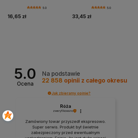
5.0
5.0
16,65 zł
33,45 zł
Do koszyka
Do koszyka
5.0
Na podstawie
22 858
opinii
z całego okresu
Ocena
Jak zbieramy opinie?
Róża
zweryfikowano
Zamówiony towar przyszedł ekspresowo.
Super serwis. Produkt był świetnie
zabezpieczony przed ewentualnym