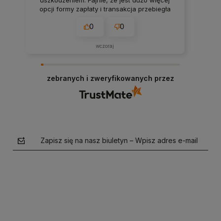
uszkodzeniem. Fajnie, że jest dużo więcej
opcji formy zapłaty i transakcja przebiegła
bezproblemowo. Wszystko pasuje do
0
0
opisów na stronie, rzetelnie.
wczoraj
zebranych i zweryfikowanych przez
Zapisz się na nasz biuletyn – Wpisz adres e-mail