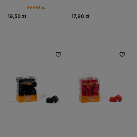
5.0
19,50 zł
17,90 zł
Do koszyka
Do koszyka
Do ulubionych
Do ulubi