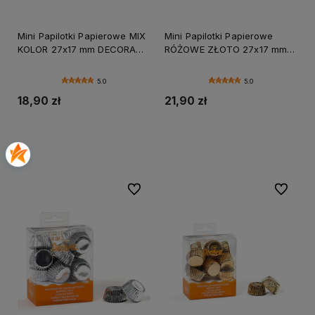
Mini Papilotki Papierowe MIX
Mini Papilotki Papierowe
KOLOR 27x17 mm DECORA
RÓŻOWE ZŁOTO 27x17 mm
200szt BON BON
DECORA 180 szt BON BON
5.0
5.0
18,90 zł
21,90 zł
Do koszyka
Do koszyka
Do ulubionych
Do ulubi