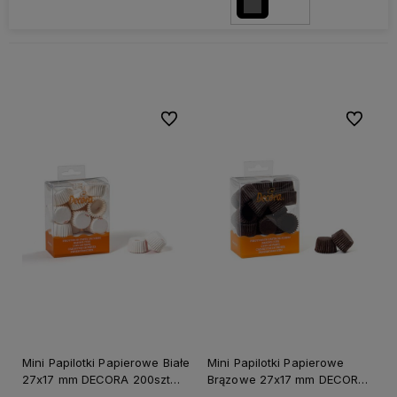
Do ulubionych
Do ulubi
Mini Papilotki Papierowe Białe
Mini Papilotki Papierowe
27x17 mm DECORA 200szt
Brązowe 27x17 mm DECORA
BON BON
200 szt praliny muffiny