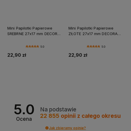
Mini Papilotki Papierowe
Mini Papilotki Papierowe
SREBRNE 27x17 mm DECORA
ZŁOTE 27x17 mm DECORA
180 szt
180szt BON BON
5.0
5.0
22,90 zł
22,90 zł
Do koszyka
Do koszyka
5.0
Na podstawie
22 855
opinii
z całego okresu
Ocena
Jak zbieramy opinie?