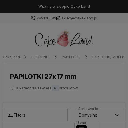
Witamy w sklepie Cake Land
789100589
sklep@cake-land.pl
Zaloguj się
CakeLand
PIECZENIE
PAPILOTKI
PAPILOTKI/ MUFFINY
Załóż konto
PAPILOTKI 27x17 mm
🛒
Ta kategoria zawiera
8
produktów
Wybierz coś dla siebie z naszej aktualnej oferty lub
zaloguj się, aby przywrócić dodane produkty do listy
z poprzedniej sesji.
Filters
Układ