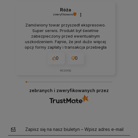
Róża
zweryfikowano
Zamówiony towar przyszedł ekspresowo.
Super serwis. Produkt był świetnie
zabezpieczony przed ewentualnym
uszkodzeniem. Fajnie, że jest dużo więcej
opcji formy zapłaty i transakcja przebiegła
bezproblemowo. Wszystko pasuje do
0
0
opisów na stronie, rzetelnie.
wczoraj
zebranych i zweryfikowanych przez
Zapisz się na nasz biuletyn – Wpisz adres e-mail