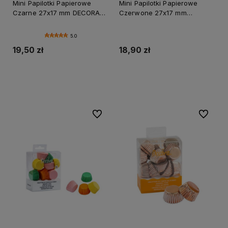
Mini Papilotki Papierowe
Mini Papilotki Papierowe
Czarne 27x17 mm DECORA
Czerwone 27x17 mm
200 szt
DECORA 200 szt
5.0
19,50 zł
18,90 zł
Do koszyka
Do koszyka
Do ulubionych
Do ulubi