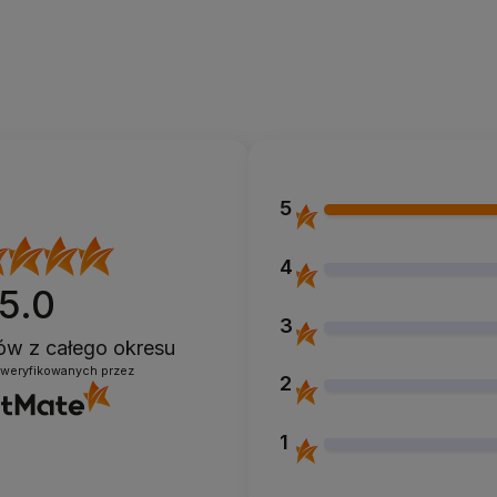
Do koszyka
5
4
5.0
3
ntów
z całego okresu
zweryfikowanych przez
2
1