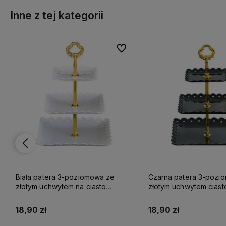
Inne z tej kategorii
lubionych
lubionych
Do ulubionych
Do ulubionych
Biała patera 3-poziomowa ze
Czarna patera 3-pozi
złotym uchwytem na ciasto
złotym uchwytem ciast
kwadratowa plastikowa
kwadratowa plastikow
18,90 zł
18,90 zł