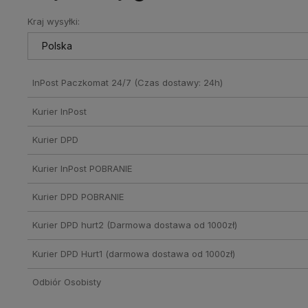
Kraj wysyłki:
Cena nie zawiera ewentualnych
kosztów płatności
InPost Paczkomat 24/7
(Czas dostawy: 24h)
Kurier InPost
Kurier DPD
Kurier InPost POBRANIE
Kurier DPD POBRANIE
Kurier DPD hurt2
(Darmowa dostawa od 1000zł)
Kurier DPD Hurt1
(darmowa dostawa od 1000zł)
Odbiór Osobisty