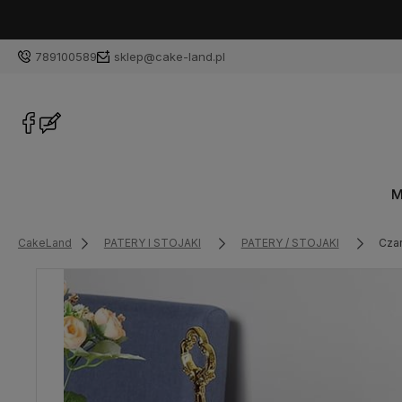
789100589
sklep@cake-land.pl
M
CakeLand
PATERY I STOJAKI
PATERY / STOJAKI
Czar