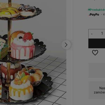
Produkt 
・Ku
-
Dostępność:
duża ilość
Nas
zamówi