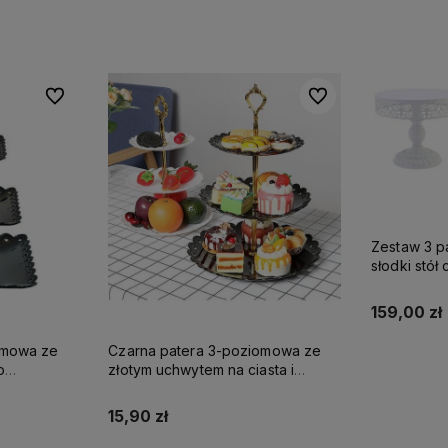
Do ulubionych
Do ulubionych
Do ulubionych
Do ulubionych
Zestaw 3 p
słodki stół 
patera
159,00 zł
omowa ze
Czarna patera 3-poziomowa ze
o
złotym uchwytem na ciasta i
a
desery plastikowa
15,90 zł