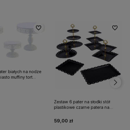
Do ulubionych
Do ulubionych
Do ulubio
Do ulubio
ater białych na nodze
ciasto muffiny tort
Zestaw 6 pater na słodki stół
Do koszyka
plastikowe czarne patera na
ciasto
59,00 zł