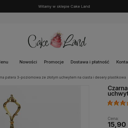
Witamy w sklepie Cake Land
enu
Nowości
Promocje
Dostawa i płatność
Konta
na patera 3-poziomowa ze złotym uchwytem na ciasta i desery plastikowa
Czarna
uchwyt
Cena:
15,90 