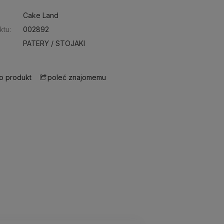
:
Cake Land
ktu:
002892
PATERY / STOJAKI
 o produkt
poleć znajomemu