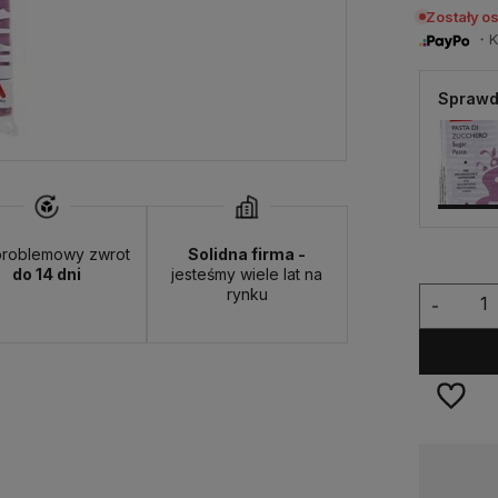
Zostały o
・Ku
Sprawd
roblemowy zwrot
Solidna firma -
do 14 dni
jesteśmy wiele lat na
rynku
-
Dostępność:
na wyczerpaniu