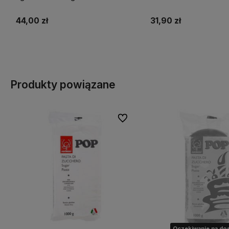
kolorów 300g
44,00 zł
31,90 zł
Do koszyka
Do koszyka
Produkty powiązane
Do ulubionych
Oczekiwanie na dos