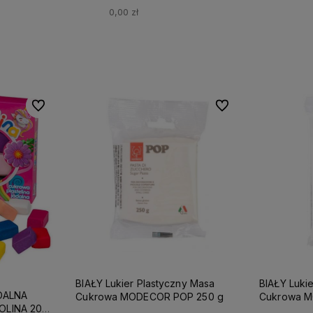
0,00 zł
Do ulubionych
Do ulubionych
Do ulubionych
Do ulubionych
BIAŁY Lukier Plastyczny Masa
BIAŁY Luki
ADALNA
Cukrowa MODECOR POP 250 g
OLINA 20