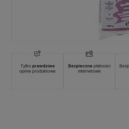
Tylko
prawdziwe
Bezpieczne
płatności
Bezp
opinie produktowe
internetowe
awa:
od 9,90 zł
- InPost Paczkomat 24/7