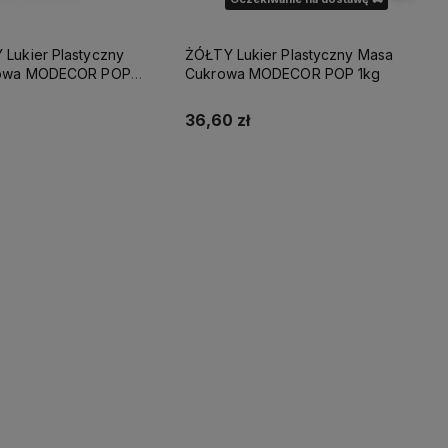
ukier Plastyczny
ŻÓŁTY Lukier Plastyczny Masa
OR POP
Cukrowa MODECOR POP 1kg
36,60 zł
Do koszyka
Powiadom o dostępności