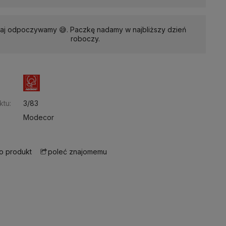
iaj odpoczywamy 😅. Paczkę nadamy w najbliższy dzień
roboczy.
:
ktu:
3/83
Modecor
 o produkt
poleć znajomemu