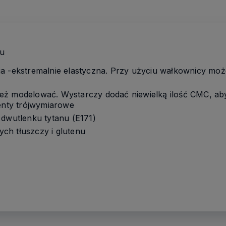
iu
ia -ekstremalnie elastyczna. Przy użyciu wałkownicy mo
eż modelować. Wystarczy dodać niewielką ilość CMC, ab
menty trójwymiarowe
 dwutlenku tytanu (E171)
ch tłuszczy i glutenu