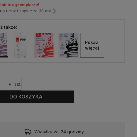
statnie egzemplarze!
p teraz i zapłać za 30 dni
ź także:
Pokaż 
więcej
+
szt.
DO KOSZYKA
Wysyłka w:
24 godziny