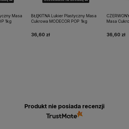
yczny Masa
BŁĘKITNA Lukier Plastyczny Masa
CZERWONY L
 POP 1kg
Cukrowa MODECOR POP 1kg
Masa Cukrowa MODEC
1kg
36,60 zł
36,60 zł
pności
Powiadom o dostępności
Produkt nie posiada recenzji