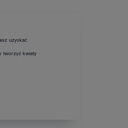
żesz uzyskać
y tworzyć kwiaty