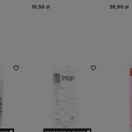
10,50 zł
36,60 zł
Do koszyka
Do ulubionych
Do ulubionych
tawę 🚚
Oczekiwanie na dostawę 🚚