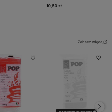
10,50 zł
Do koszyka
Do koszyka
Zobacz więcej
Do ulubionych
Do ulubio
Oczekiwanie na dostawę 🚚