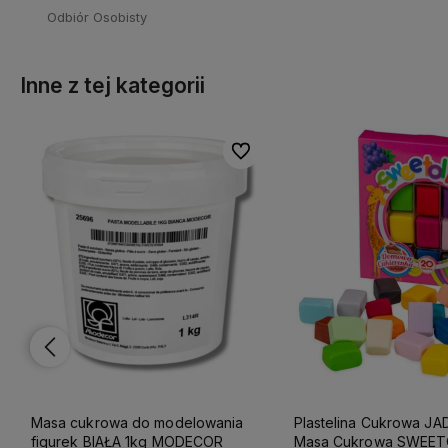
Odbiór Osobisty
Inne z tej kategorii
lubionych
lubionych
Do ulubionych
Do ulubionych
Masa cukrowa do modelowania
Plastelina Cukrowa J
figurek BIAŁA 1kg MODECOR
Masa Cukrowa SWEET