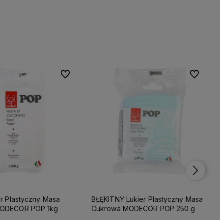
Do ulubionych
Do ulubionych
Do ulubio
Do ulubio
er Plastyczny Masa
BŁĘKITNY Lukier Plastyczny Masa
Cukrowa MODECOR POP 1kg
Cukrowa MODECOR POP 250 g