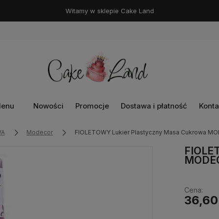
Witamy w sklepie Cake Land
enu
Nowości
Promocje
Dostawa i płatność
Konta
WA
Modecor
FIOLETOWY Lukier Plastyczny Masa Cukrowa M
FIOLET
MODEC
Cena:
36,60