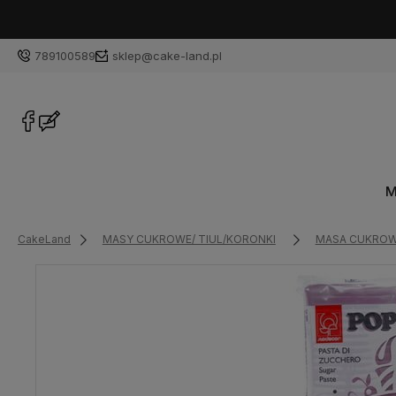
789100589
sklep@cake-land.pl
M
CakeLand
MASY CUKROWE/ TIUL/KORONKI
MASA CUKRO