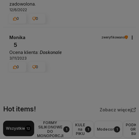
zadowolona.
12/6/2022
0
0
Monika
zweryfikowano
5
Ocena klienta:
Doskonale
3/11/2023
0
0
Hot items!
Zobacz więcej
FORMY
KULE
PODK
SILIKONOWE
Wszystkie
12
na
Modecor
GRU
1
1
1
DO
PIKU
BIA
MONOPORCJI