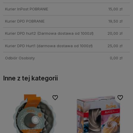
Kurier InPost POBRANIE
15,00 zł
Kurier DPD POBRANIE
19,50 zł
Kurier DPD hurt2
(Darmowa dostawa od 1000zł)
20,00 zł
Kurier DPD Hurt1
(darmowa dostawa od 1000zł)
25,00 zł
Odbiór Osobisty
0,00 zł
Inne z tej kategorii
bionych
bionych
Do ulubionych
Do ulubionych
Do ulubi
Do ulubi