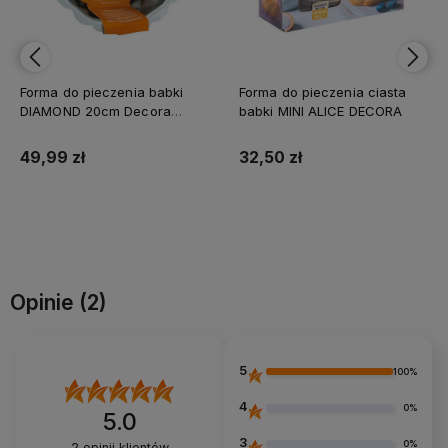
Forma do pieczenia babki
Forma do pieczenia ciasta
DIAMOND 20cm Decora
babki MINI ALICE DECORA
blacha
49,99 zł
32,50 zł
Do koszyka
Do koszyka
Opinie
(2)
5
100%
4
0%
5.0
3
0%
2
opinii klientów