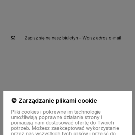
Zapisz się na nasz biuletyn – Wpisz adres e-mail
polityce prywatności
🍪 Zarządzanie plikami cookie
Pomoc
Pliki cookies i pokrewne im technologie
umożliwiają poprawne działanie strony i
pomagają nam dostosować ofertę do Twoich
potrzeb. Możesz zaakceptować wykorzystanie
Strony Informacyjne
przez nas wszystkich tych plików i przejść do