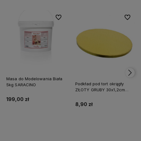
Do ulubionych
Do ulubi
Masa do Modelowania Biała
Podkład pod tort okrągły
5kg SARACINO
ZŁOTY GRUBY 30x1,2cm
CAKE BOARD
199,00 zł
8,90 zł
Do koszyka
Do koszyka