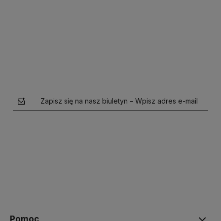
Do koszyka
Do koszyka
Zapisz się na nasz biuletyn – Wpisz adres e-mail
polityce prywatności
Pomoc