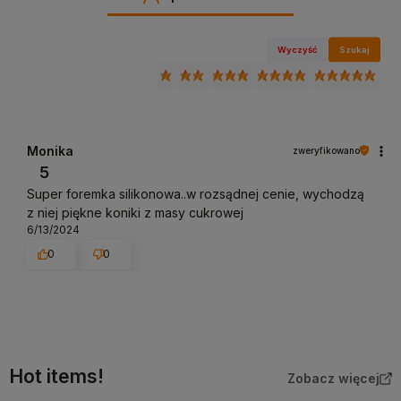
Wyczyść
Szukaj
Monika
zweryfikowano
5
Super foremka silikonowa..w rozsądnej cenie, wychodzą
z niej piękne koniki z masy cukrowej
6/13/2024
0
0
Hot items!
Zobacz więcej