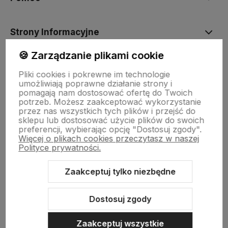
Strony Informacyjne
🍪 Zarządzanie plikami cookie
Moje konto
Pliki cookies i pokrewne im technologie
umożliwiają poprawne działanie strony i
pomagają nam dostosować ofertę do Twoich
O firmie
potrzeb. Możesz zaakceptować wykorzystanie
przez nas wszystkich tych plików i przejść do
sklepu lub dostosować użycie plików do swoich
preferencji, wybierając opcję "Dostosuj zgody".
Więcej o plikach cookies przeczytasz w naszej
Polityce prywatności.
Zaakceptuj tylko niezbędne
Sklep internetowy Shoper Premium
Szablon Shoper Modern 3.0™
od GrowCommerce
Dostosuj zgody
Zaakceptuj wszystkie