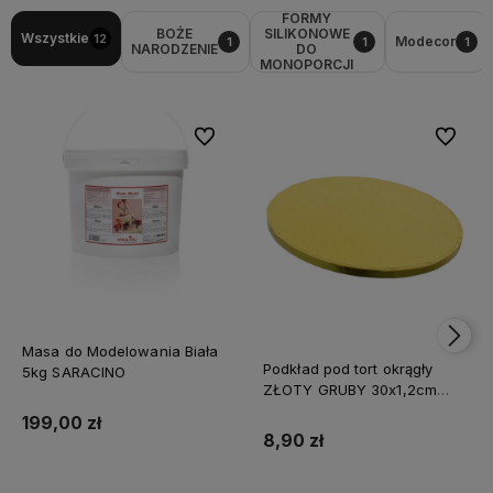
FORMY
BOŻE
SILIKONOWE
Wszystkie
12
Modecor
1
1
1
NARODZENIE
DO
MONOPORCJI
Do ulubionych
Do ulubi
Masa do Modelowania Biała
Podkład pod tort okrągły
5kg SARACINO
ZŁOTY GRUBY 30x1,2cm
CAKE BOARD
199,00 zł
8,90 zł