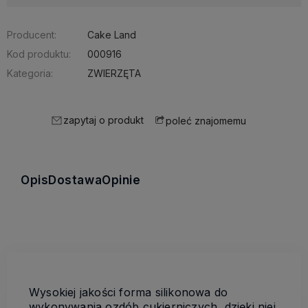
Producent:
Cake Land
Kod produktu:
000916
Kategoria:
ZWIERZĘTA
zapytaj o produkt
poleć znajomemu
Opis
Dostawa
Opinie
Wysokiej jakości forma silikonowa do
wykonywania ozdób cukierniczych,
dzięki niej