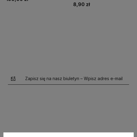
8,90 zł
Do koszyka
Do koszyka
Zapisz się na nasz biuletyn – Wpisz adres e-mail
polityce prywatności