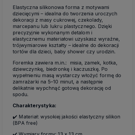
Elastyczna silikonowa forma z motywami
dziecięcymi – idealna do tworzenia uroczych
dekoracji z masy cukrowej, czekolady,
marcepanu lub lukru plastycznego. Dzięki
precyzyjnie wykonanym detalom i
elastycznemu materiałowi uzyskasz wyraźne,
trójwymiarowe kształty – idealne do dekoracji
tortów dla dzieci, baby shower czy urodzin.
Foremka zawiera m.in.: misia, zamek, kotka,
dziewczynkę, biedronkę i kaczuszkę. Po
wypełnieniu masą wystarczy włożyć formę do
zamrażarki na 5–10 minut, a następnie
delikatnie wypchnąć gotową dekorację od
spodu.
Charakterystyka:
✔️ Materiał: wysokiej jakości elastyczny silikon
(BPA free)
✔️ Wymiary formy: 13 x 13 cm