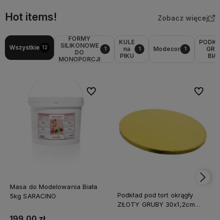
Hot items!
Zobacz więcej
FORMY
KULE
PODK
SILIKONOWE
Wszystkie
12
na
Modecor
GRU
1
1
1
DO
PIKU
BIA
MONOPORCJI
Do ulubionych
Do ulubi
Masa do Modelowania Biała
Podkład pod tort okrągły
5kg SARACINO
ZŁOTY GRUBY 30x1,2cm
CAKE BOARD
199,00 zł