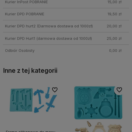
Kurier InPost POBRANIE
15,00 zł
Kurier DPD POBRANIE
19,50 zł
Kurier DPD hurt2
(Darmowa dostawa od 1000zł)
20,00 zł
Kurier DPD Hurt1
(darmowa dostawa od 1000zł)
25,00 zł
Odbiór Osobisty
0,00 zł
Inne z tej kategorii
bionych
bionych
Do ulubionych
Do ulubionych
Do ulubi
Do ulubi