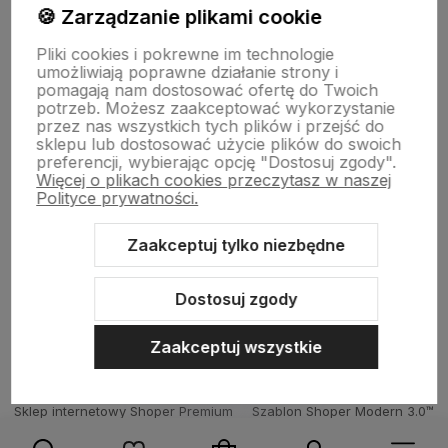
🍪 Zarządzanie plikami cookie
Pomoc
Pliki cookies i pokrewne im technologie
umożliwiają poprawne działanie strony i
pomagają nam dostosować ofertę do Twoich
potrzeb. Możesz zaakceptować wykorzystanie
Strony Informacyjne
przez nas wszystkich tych plików i przejść do
sklepu lub dostosować użycie plików do swoich
preferencji, wybierając opcję "Dostosuj zgody".
Więcej o plikach cookies przeczytasz w naszej
Moje konto
Polityce prywatności.
Zaakceptuj tylko niezbędne
O firmie
Dostosuj zgody
Zaakceptuj wszystkie
Sklep internetowy Shoper Premium
Szablon Shoper Modern 3.0™
od GrowCommerce