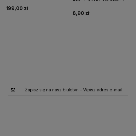
CAKE BOARD
199,00 zł
8,90 zł
Do koszyka
Do koszyka
Zapisz się na nasz biuletyn – Wpisz adres e-mail