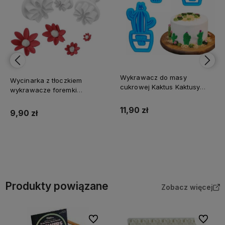
Wykrawacz do masy
Wycinarka z tłoczkiem
cukrowej Kaktus Kaktusy
wykrawacze foremki
3szt
KWIATUSZKI DEISY 4szt
11,90 zł
9,90 zł
Do koszyka
Do koszyka
Produkty powiązane
Zobacz więcej
Do ulubionych
Do ulubi