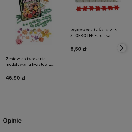
Wykrawacz ŁAŃCUSZEK
STOKROTEK Foremka
8,50 zł
Zestaw do tworzenia i
modelowania kwiatów z
masy cukrowej 32 szt
Do koszyka
wykrawacz
46,90 zł
Do koszyka
Opinie