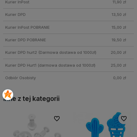
Kurier InPost
11,90 zł
Kurier DPD
13,50 zł
Kurier InPost POBRANIE
15,00 zł
Kurier DPD POBRANIE
19,50 zł
Kurier DPD hurt2
(Darmowa dostawa od 1000zł)
20,00 zł
Kurier DPD Hurt1
(darmowa dostawa od 1000zł)
25,00 zł
Odbiór Osobisty
0,00 zł
Inne z tej kategorii
bionych
bionych
Do ulubionych
Do ulubionych
Do ulubi
Do ulubi