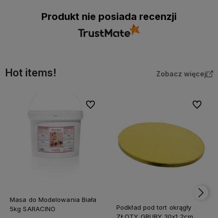
Produkt nie posiada recenzji
Hot items!
Zobacz więcej
Do ulubionych
Do ulubi
Masa do Modelowania Biała
Podkład pod tort okrągły
5kg SARACINO
ZŁOTY GRUBY 30x1,2cm