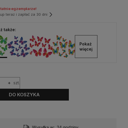
statnie egzemplarze!
p teraz i zapłać za 30 dni
ź także:
Pokaż 
więcej
+
szt.
DO KOSZYKA
Wysyłka w:
24 godziny