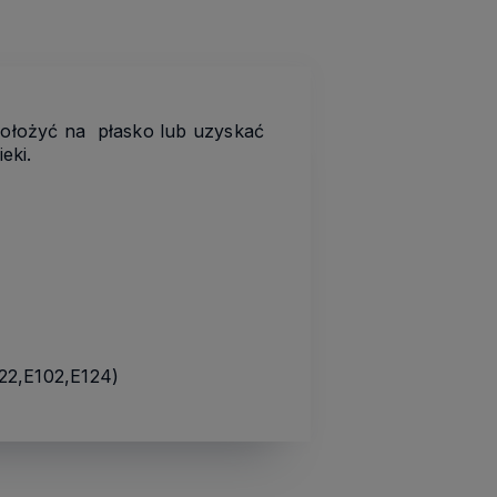
 położyć na płasko lub uzyskać
eki.
122,E102,E124)