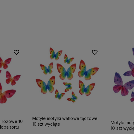
Do koszyka
Do ulubionych
Do ulubionych
Motyle motylki waflowe tęczowe
e różowe 10
Motyle moty
10 szt wycięte
doba tortu
10 szt wyci
tortu