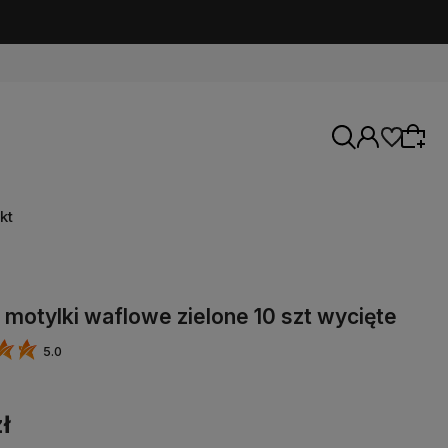
kt
 motylki waflowe zielone 10 szt wycięte
5.0
ł