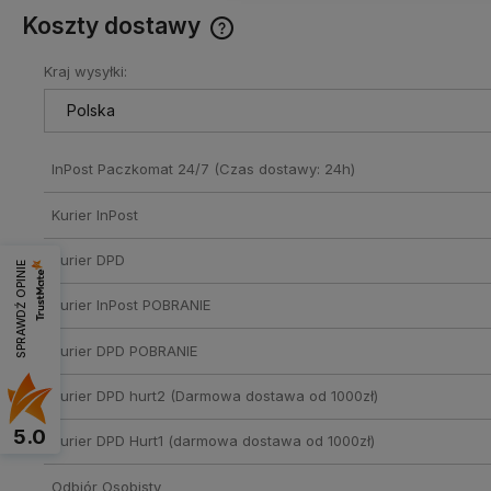
Koszty dostawy
Kraj wysyłki:
Cena nie zawiera ewentualnych
kosztów płatności
InPost Paczkomat 24/7
(Czas dostawy: 24h)
Kurier InPost
Kurier DPD
SPRAWDŹ OPINIE
Kurier InPost POBRANIE
Kurier DPD POBRANIE
Kurier DPD hurt2
(Darmowa dostawa od 1000zł)
5.0
Kurier DPD Hurt1
(darmowa dostawa od 1000zł)
Odbiór Osobisty