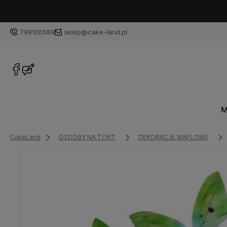
789100589
sklep@cake-land.pl
M
CakeLand
OZDOBY NA TORT
DEKORACJE WAFLOWE