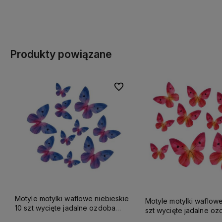
Do koszyka
Do koszyka
Produkty powiązane
Do ulubionych
Motyle motylki waflowe niebieskie
Motyle motylki waflow
10 szt wycięte jadalne ozdoba
szt wycięte jadalne oz
tortu