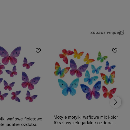
Do koszyka
Do koszyka
Zobacz więcej
Do ulubionych
Do ulubio
Motyle motylki waflowe mix kolor
lki waflowe fioletowe
10 szt wycięte jadalne ozdoba
ęte jadalne ozdoba
tortu