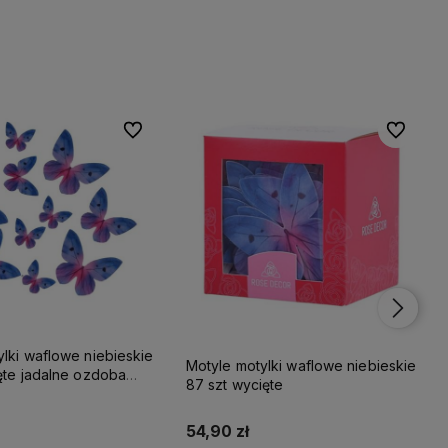
Do ulubionych
Do ulubionych
Do ulubio
Do ulubio
lki waflowe niebieskie
Motyle motylki waflowe niebieskie
ięte jadalne ozdoba
87 szt wycięte
54,90 zł