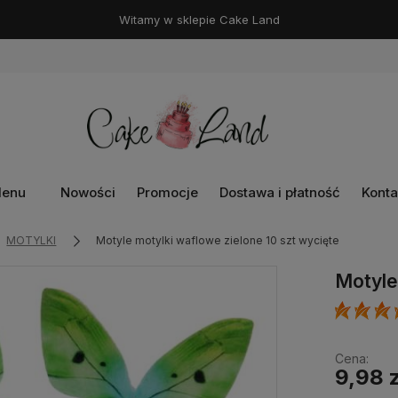
Witamy w sklepie Cake Land
enu
Nowości
Promocje
Dostawa i płatność
Konta
MOTYLKI
Motyle motylki waflowe zielone 10 szt wycięte
Motyle
Cena:
9,98 z