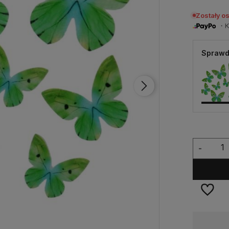
Zostały o
・Ku
Sprawd
-
Dostępność:
na wyczerpaniu