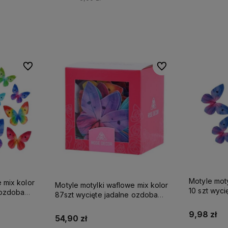
Do ulubionych
Do ulubionych
Do ulubionych
Do ulubionych
Motyle moty
 mix kolor
Motyle motylki waflowe mix kolor
10 szt wyc
 ozdoba
87szt wycięte jadalne ozdoba
tortu
tortu
9,98 zł
54,90 zł