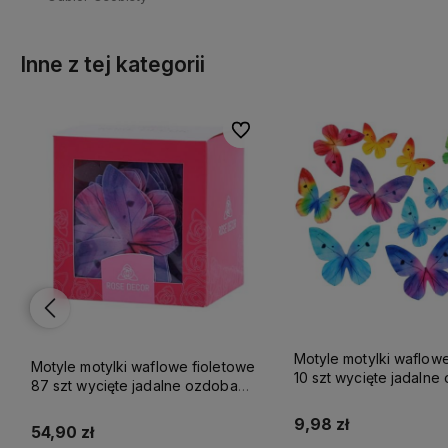
Inne z tej kategorii
lubionych
lubionych
Do ulubionych
Do ulubionych
Motyle motylki waflowe
Motyle motylki waflowe fioletowe
10 szt wycięte jadalne
87 szt wycięte jadalne ozdoba
tortu
tortu
9,98 zł
54,90 zł