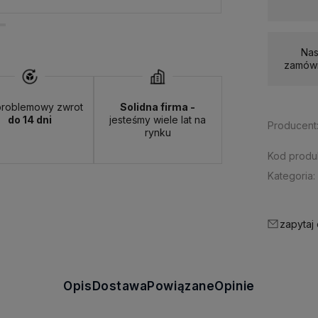
Nas
zamówi
roblemowy zwrot
Solidna firma -
do 14 dni
jesteśmy wiele lat na
Producent
rynku
Kod produ
Kategoria:
zapytaj
Opis
Dostawa
Powiązane
Opinie