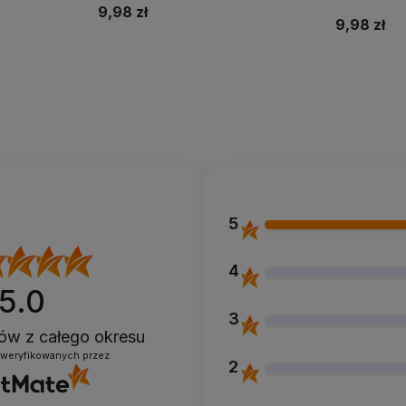
9,98 zł
9,98 zł
Do koszyka
5
4
5.0
3
ntów
z całego okresu
zweryfikowanych przez
2