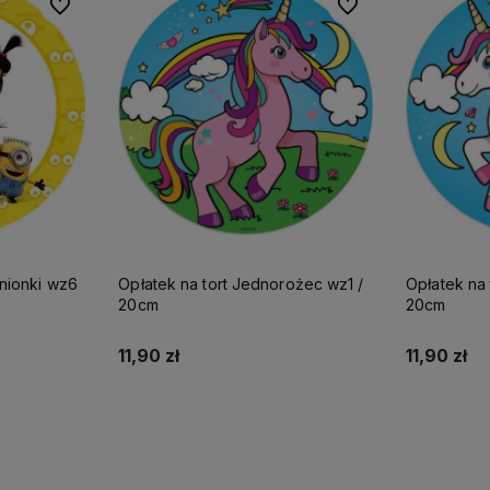
Do ulubionych
Do ulubionych
Do ulubionych
Do ulubionych
t Gru i Minionki wz6
Opłatek na tort Jednoro
Opłatek na tort Jednorożec wz1 /
20cm
20cm
11,90 zł
11,90 zł
Do koszyka