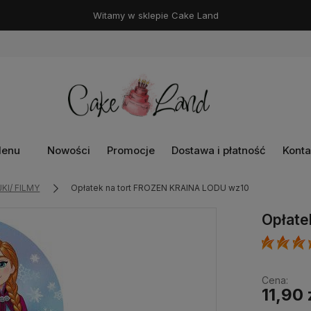
Witamy w sklepie Cake Land
enu
Nowości
Promocje
Dostawa i płatność
Konta
KI/ FILMY
Opłatek na tort FROZEN KRAINA LODU wz10
Opłate
Cena:
11,90 