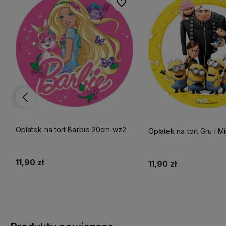
lubionych
lubionych
Do ulubionych
Do ulubionych
Opłatek na tort Barbie 20cm wz2
Opłatek na tor
11,90 zł
11,90 zł
Do koszyka
Do koszyka