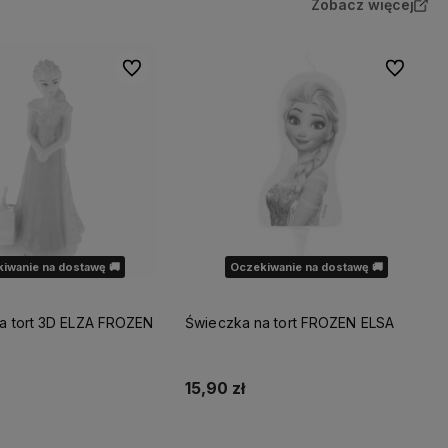
Zobacz więcej
Do ulubionych
Do ulubio
iwanie na dostawę 🚚
Oczekiwanie na dostawę 🚚
a tort 3D ELZA FROZEN
Świeczka na tort FROZEN ELSA
15,90 zł
dom o dostępności
Powiadom o dostępności