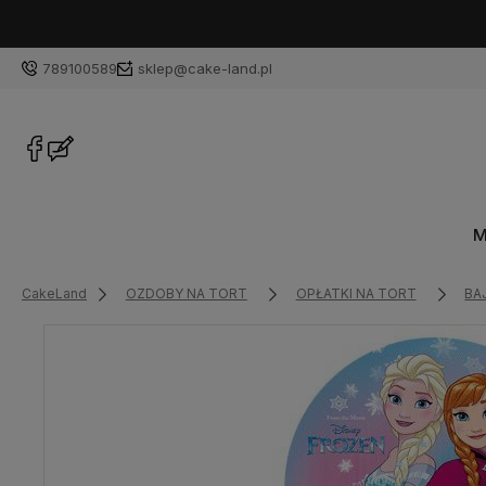
789100589
sklep@cake-land.pl
M
CakeLand
OZDOBY NA TORT
OPŁATKI NA TORT
BAJ