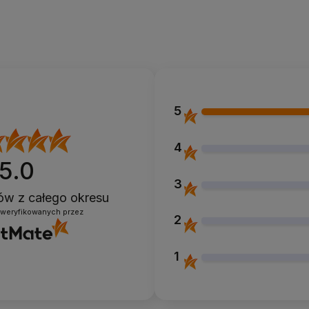
5
4
5.0
3
ntów
z całego okresu
zweryfikowanych przez
2
1