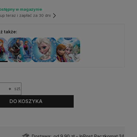
dostępny w magazynie
p teraz i zapłać za 30 dni
ź także:
+
szt.
DO KOSZYKA
Dostawa:
od 9,90 zł
- InPost Paczkomat 24/7