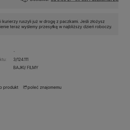
i kurierzy ruszyli już w drogę z paczkami. Jeśli złożysz
enie teraz wyślemy przesyłkę w najbliższy dzień roboczy.
:
-
ktu:
3/124.111
BAJKI/ FILMY
 o produkt
poleć znajomemu