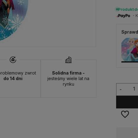
Produkt 
・Ku
Sprawd
roblemowy zwrot
Solidna firma -
do 14 dni
jesteśmy wiele lat na
rynku
-
Wysyłka w:
24 godziny