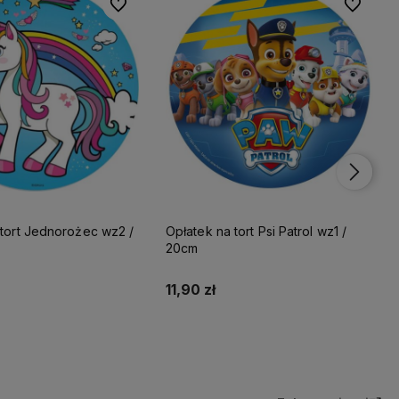
Do ulubionych
Do ulubionych
Do ulubio
Do ulubio
żec wz2 /
Opłatek na tort Psi Patrol wz1 /
20cm
11,90 zł
Do koszyka
Do koszyka