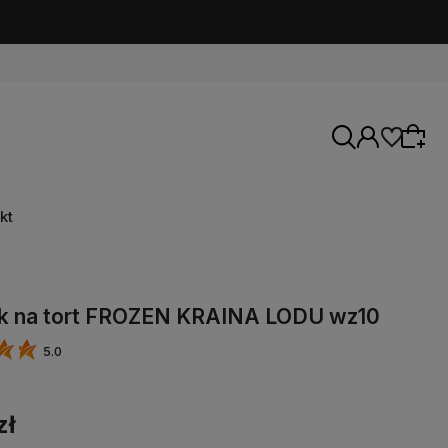
kt
k na tort FROZEN KRAINA LODU wz10
5.0
zł