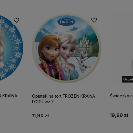
Do ulubionych
Do ulubionych
Oczek
N KRAINA
Świeczka n
Opłatek na tort FROZEN KRAINA
LODU wz.7
19,90 zł
11,90 zł
Powia
Do koszyka