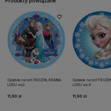
Produkty powiązane
Do ulubionych
Opłatek na tort FROZEN, KRAINA
Opłatek na tort FROZE
LODU wz2
LODU wz.6
11,90 zł
11,90 zł
Do koszyka
Do koszyka