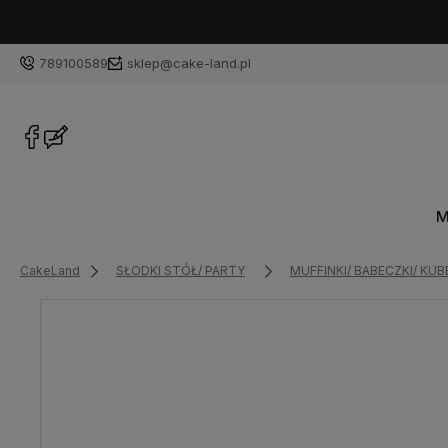
789100589
sklep@cake-land.pl
M
CakeLand
SŁODKI STÓŁ/ PARTY
MUFFINKI/ BABECZKI/ KUB