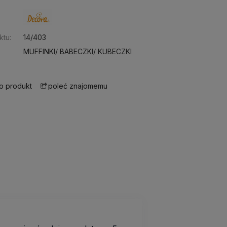
:
ktu:
14/403
MUFFINKI/ BABECZKI/ KUBECZKI
 o produkt
poleć znajomemu