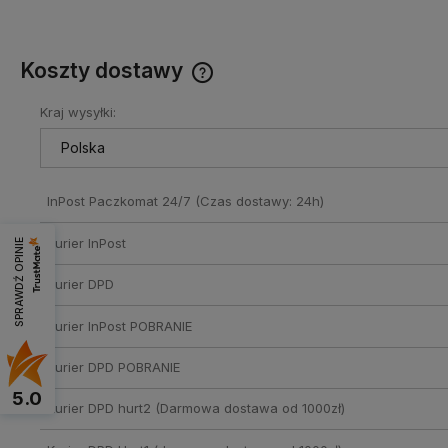
Koszty dostawy
Kraj wysyłki:
Cena nie zawiera ewentualnych
kosztów płatności
InPost Paczkomat 24/7
(Czas dostawy: 24h)
Kurier InPost
SPRAWDŹ OPINIE
Kurier DPD
Kurier InPost POBRANIE
Kurier DPD POBRANIE
5.0
Kurier DPD hurt2
(Darmowa dostawa od 1000zł)