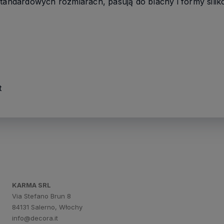
standardowych rozmiarach, pasują do blachy i formy sili
t
KARMA SRL
Via Stefano Brun 8
84131 Salerno, Włochy
info@decora.it