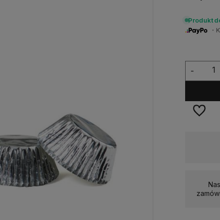
Produkt 
・Ku
-
Dostępność:
duża ilość
Nas
zamówi