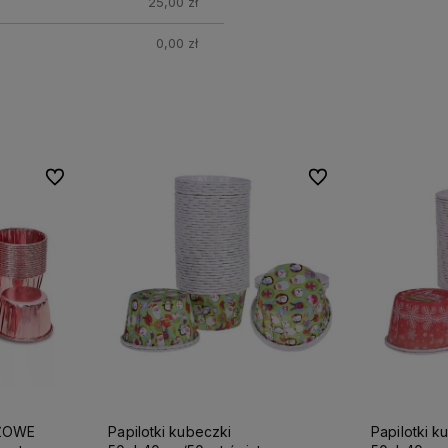
25,00 zł
0,00 zł
Do ulubionych
Do ulubionych
Do ulubionych
Do ulubionych
ÓŻOWE
Papilotki kubeczki
Papilotki k