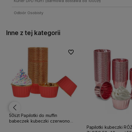
Kurier DPD Hurt1
(darmowa dostawa od 1000zł)
Odbiór Osobisty
Inne z tej kategorii
lubionych
lubionych
Do ulubionych
Do ulubionych
50szt Papilotki do muffin
e
babeczek kubeczki czerwono
złote 50x40 mm
Papilotki kubeczki R