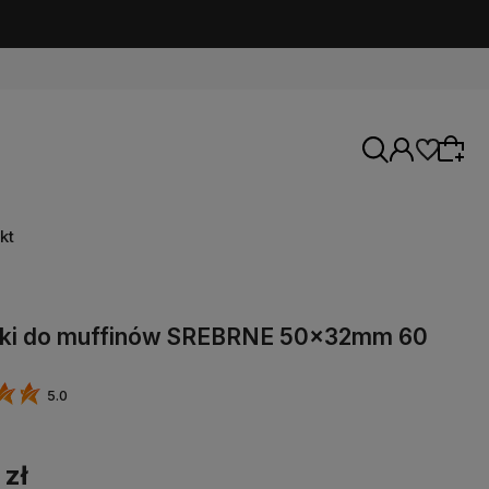
kt
tki do muffinów SREBRNE 50x32mm 60
5.0
 zł