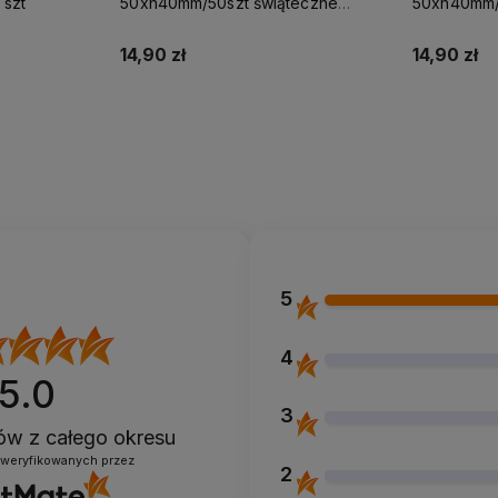
szt
50xh40mm/50szt świąteczne
50xh40mm/5
zielone mikołaje bałwanki
świąteczne
14,90 zł
14,90 zł
Do koszyka
5
4
5.0
3
ntów
z całego okresu
zweryfikowanych przez
2