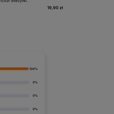
mm/50 szt
0szt śnieżynki
 czerwone christmas
19,90 zł
Do koszyka
Do koszyka
100%
0%
0%
0%