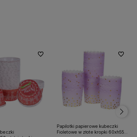
Do ulubionych
Do ulubionych
Do ulubio
Do ulubio
Papilotki papierowe kubeczki
Fioletowe w złote kropki 60xh55
ubeczki