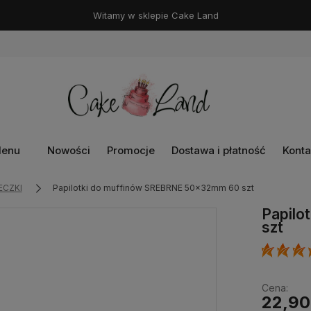
Witamy w sklepie Cake Land
enu
Nowości
Promocje
Dostawa i płatność
Konta
ECZKI
Papilotki do muffinów SREBRNE 50x32mm 60 szt
Papilo
szt
Cena:
22,90