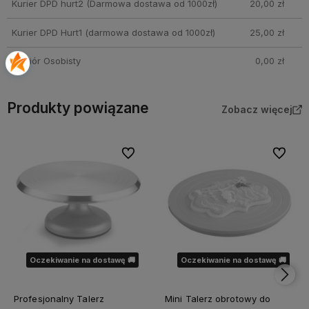
Kurier DPD hurt2
(Darmowa dostawa od 1000zł)
20,00 zł
Kurier DPD Hurt1
(darmowa dostawa od 1000zł)
25,00 zł
Odbiór Osobisty
0,00 zł
Produkty powiązane
Zobacz więcej
Do ulubionych
Do ulubi
Oczekiwanie na dostawę 🚚
Oczekiwanie na dostawę 🚚
Profesjonalny Talerz
Mini Talerz obrotowy do