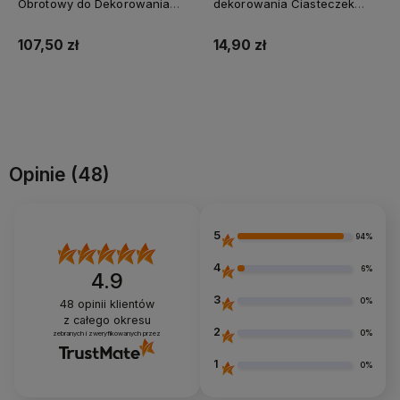
Obrotowy do Dekorowania
dekorowania Ciasteczek
Tortów 30 cm Patera ciasta
Babeczek Pierników 14 cm
107,50 zł
14,90 zł
Powiadom o dostępności
Powiadom o dostępności
Opinie
(48)
5
94%
4
6%
4.9
3
0%
48
opinii klientów
z całego okresu
2
0%
zebranych i zweryfikowanych przez
1
0%