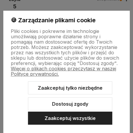
5
Nic dodać nic ująć, po prostu potrzebowałam tej rzeczy
🍪 Zarządzanie plikami cookie
7/25/2024
0
0
Pliki cookies i pokrewne im technologie
umożliwiają poprawne działanie strony i
pomagają nam dostosować ofertę do Twoich
Beata
zweryfikowano
potrzeb. Możesz zaakceptować wykorzystanie
5
przez nas wszystkich tych plików i przejść do
sklepu lub dostosować użycie plików do swoich
Sprzęt bardzo przydatny:)
preferencji, wybierając opcję "Dostosuj zgody".
7/15/2024
Więcej o plikach cookies przeczytasz w naszej
Polityce prywatności.
0
0
Zaakceptuj tylko niezbędne
Aleksandra
zweryfikowano
5
Dostosuj zgody
Świetna patera, bardzo pomocna przy wykonywaniu
tortów
Zaakceptuj wszystkie
7/4/2024
0
0