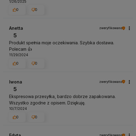
1/26/2025
0
0
Anetta
zweryfikowano
5
Produkt spełnia moje oczekiwania. Szybka dostawa.
Polecam 👍️
11/29/2024
0
0
Iwona
zweryfikowano
5
Ekspresowa przesyłka, bardzo dobrze zapakowana.
Wszystko zgodne z opisem. Dziękuję.
10/7/2024
0
0
Edyta
zweryfikowano