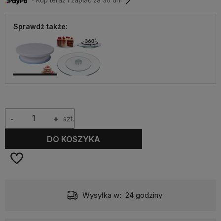
・Kup teraz i zapłać za 30 dni
Sprawdź także:
-
+
szt.
DO KOSZYKA
Dostawa:
od 9,90 zł
- InPost Paczkomat 24/7