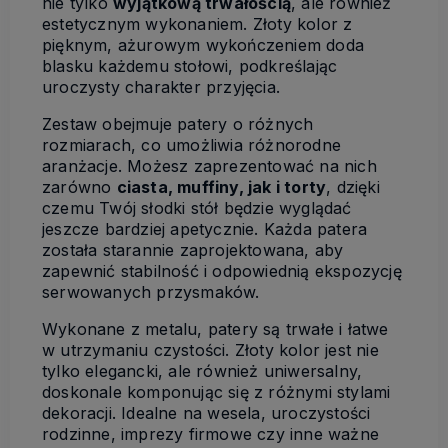
nie tylko
wyjątkową trwałością
, ale również
estetycznym wykonaniem. Złoty kolor z
pięknym, ażurowym wykończeniem doda
blasku każdemu stołowi, podkreślając
uroczysty charakter przyjęcia.
Zestaw obejmuje patery o różnych
rozmiarach, co umożliwia różnorodne
aranżacje. Możesz zaprezentować na nich
zarówno
ciasta, muffiny, jak i torty
, dzięki
czemu Twój słodki stół będzie wyglądać
jeszcze bardziej apetycznie. Każda patera
została starannie zaprojektowana, aby
zapewnić stabilność i odpowiednią ekspozycję
serwowanych przysmaków.
Wykonane z metalu, patery są trwałe i łatwe
w utrzymaniu czystości. Złoty kolor jest nie
tylko elegancki, ale również uniwersalny,
doskonale komponując się z różnymi stylami
dekoracji. Idealne na wesela, uroczystości
rodzinne, imprezy firmowe czy inne ważne