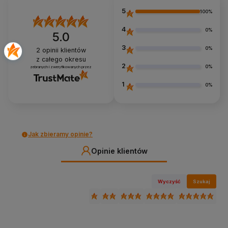
5
100%
4
0%
5.0
3
0%
2
opinii klientów
z całego okresu
2
0%
zebranych i zweryfikowanych przez
1
0%
Jak zbieramy opinie?
Opinie klientów
Wyczyść
Szukaj