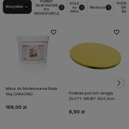
FORMY
KULE
PODK
SILIKONOWE
Wszystkie
12
na
Modecor
GRU
1
1
1
DO
PIKU
BIA
MONOPORCJI
Do ulubionych
Do ulubi
Masa do Modelowania Biała
Podkład pod tort okrągły
5kg SARACINO
ZŁOTY GRUBY 30x1,2cm
CAKE BOARD
199,00 zł
8,90 zł
Do koszyka