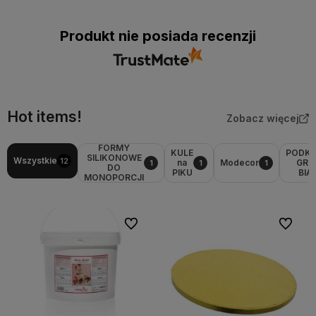
Produkt nie posiada recenzji
Hot items!
Zobacz więcej
FORMY
KULE
PODK
SILIKONOWE
Wszystkie
12
na
Modecor
GRU
1
1
1
DO
PIKU
BIA
MONOPORCJI
Do ulubionych
Do ulubi