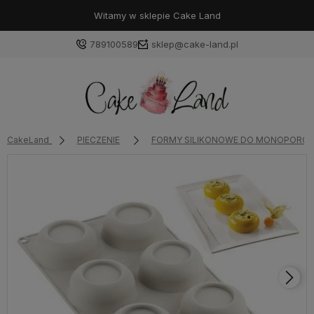
Witamy w sklepie Cake Land
789100589
sklep@cake-land.pl
Zaloguj się
CakeLand
PIECZENIE
FORMY SILIKONOWE DO MONOPORCJ
Załóż konto
Wybierz coś dla siebie z naszej aktualnej oferty lub
zaloguj się, aby przywrócić dodane produkty do listy
z poprzedniej sesji.