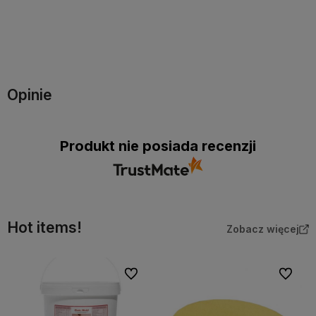
Do koszyka
Powiadom o dostępności
Opinie
Produkt nie posiada recenzji
Hot items!
Zobacz więcej
Do ulubionych
Do ulubi