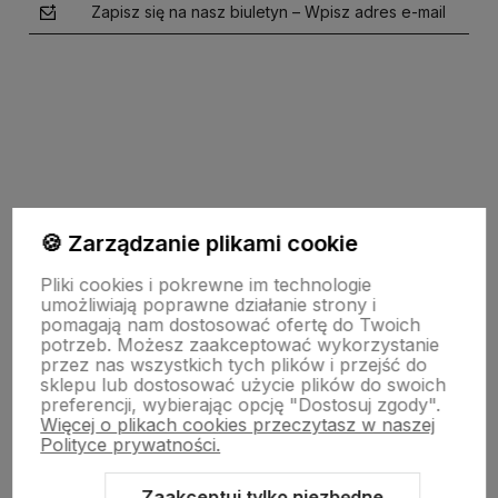
Zapisz się na nasz biuletyn – Wpisz adres e-mail
polityce prywatności
🍪 Zarządzanie plikami cookie
Pomoc
Pliki cookies i pokrewne im technologie
umożliwiają poprawne działanie strony i
pomagają nam dostosować ofertę do Twoich
potrzeb. Możesz zaakceptować wykorzystanie
Strony Informacyjne
przez nas wszystkich tych plików i przejść do
sklepu lub dostosować użycie plików do swoich
preferencji, wybierając opcję "Dostosuj zgody".
Więcej o plikach cookies przeczytasz w naszej
Moje konto
Polityce prywatności.
Zaakceptuj tylko niezbędne