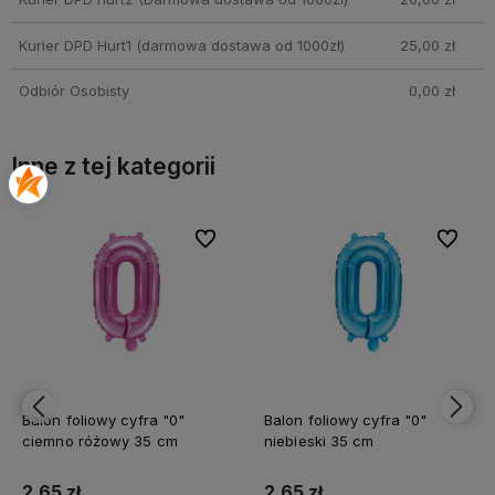
Kurier DPD Hurt1
(darmowa dostawa od 1000zł)
25,00 zł
Odbiór Osobisty
0,00 zł
Inne z tej kategorii
bionych
bionych
Do ulubionych
Do ulubionych
Do ulubi
Do ulubi
Balon foliowy cyfra "0"
Balon foliowy cyfra "0"
ciemno różowy 35 cm
niebieski 35 cm
2,65 zł
2,65 zł