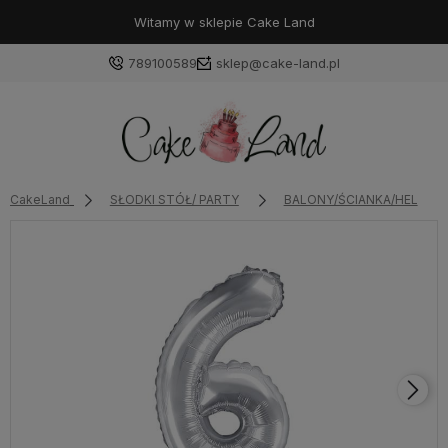
Witamy w sklepie Cake Land
789100589
sklep@cake-land.pl
Zaloguj się
CakeLand
SŁODKI STÓŁ/ PARTY
BALONY/ŚCIANKA/HEL
Załóż konto
Wybierz coś dla siebie z naszej aktualnej oferty lub
zaloguj się, aby przywrócić dodane produkty do listy
z poprzedniej sesji.