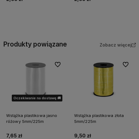
Do koszyka
Do koszyka
Produkty powiązane
Zobacz więcej
Do ulubionych
Do ulubi
Oczekiwanie na dostawę 🚚
Wstążka plastikowa jasno
Wstążka plastikowa złota
różowy 5mm/225m
5mm/225m
7,65 zł
9,50 zł