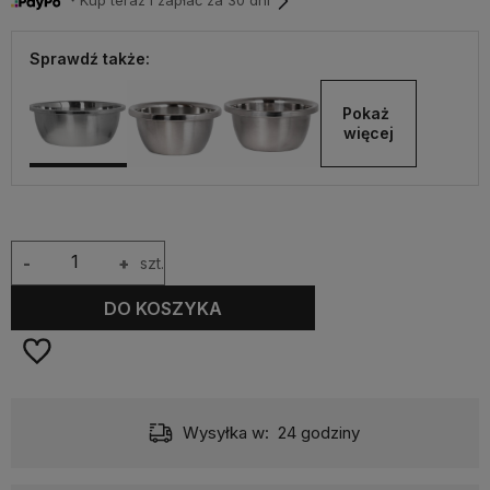
・Kup teraz i zapłać za 30 dni
Sprawdź także:
Pokaż 
więcej
-
+
szt.
DO KOSZYKA
Wysyłka w:
24 godziny