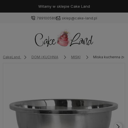
Witamy w sklepie Cake Land
789100589
sklep@cake-land.pl
Zaloguj się
CakeLand
DOM i KUCHNIA
MISKI
Miska kuchenna ze s
Załóż konto
Wybierz coś dla siebie z naszej aktualnej oferty lub
zaloguj się, aby przywrócić dodane produkty do listy
z poprzedniej sesji.