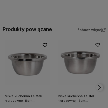
Do koszyka
Do koszyka
Produkty powiązane
Zobacz więcej
Do ulubionych
Do ulubi
Miska kuchenna ze stali
Miska kuchenna ze stali
nierdzewnej 16cm
nierdzewnej 18cm
uniwersalna
uniwersalna