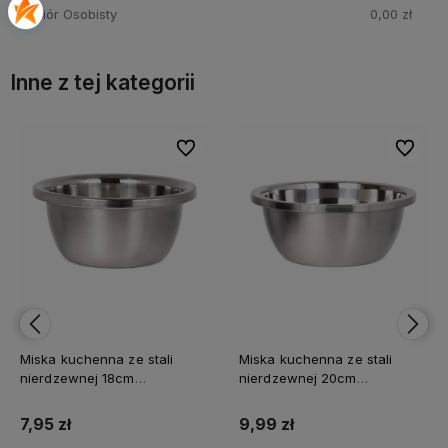
Odbiór Osobisty
0,00 zł
Inne z tej kategorii
bionych
bionych
Do ulubionych
Do ulubionych
Do ulubi
Do ulubi
Miska kuchenna ze stali
Miska kuchenna ze stali
nierdzewnej 18cm
nierdzewnej 20cm
uniwersalna
uniwersalna
7,95 zł
9,99 zł