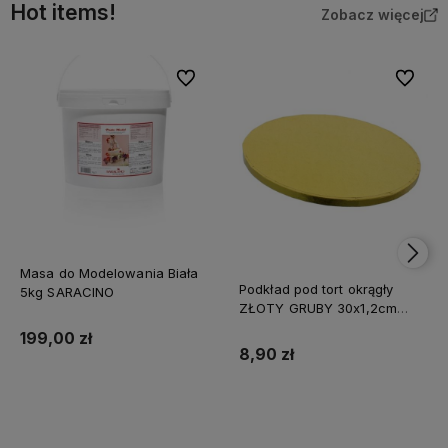
Hot items!
Zobacz więcej
Do ulubionych
Do ulubi
Masa do Modelowania Biała
Podkład pod tort okrągły
5kg SARACINO
ZŁOTY GRUBY 30x1,2cm
CAKE BOARD
199,00 zł
8,90 zł
Do koszyka
Do koszyka