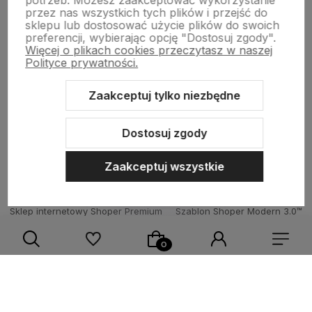
potrzeb. Możesz zaakceptować wykorzystanie
Strony Informacyjne
przez nas wszystkich tych plików i przejść do
sklepu lub dostosować użycie plików do swoich
preferencji, wybierając opcję "Dostosuj zgody".
Więcej o plikach cookies przeczytasz w naszej
Moje konto
Polityce prywatności.
Zaakceptuj tylko niezbędne
O firmie
Dostosuj zgody
Zaakceptuj wszystkie
Sklep internetowy Shoper Premium
Szablon Shoper Modern 3.0™
od GrowCommerce