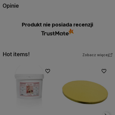
Opinie
Produkt nie posiada recenzji
Hot items!
Zobacz więcej
Do ulubionych
Do ulubi