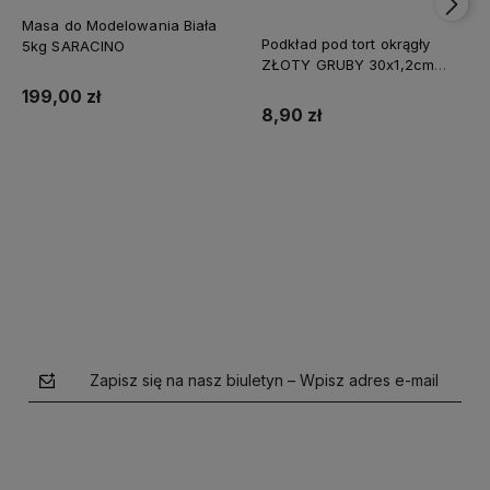
Masa do Modelowania Biała
Podkład pod tort okrągły
5kg SARACINO
ZŁOTY GRUBY 30x1,2cm
CAKE BOARD
199,00 zł
8,90 zł
Do koszyka
Do koszyka
Zapisz się na nasz biuletyn – Wpisz adres e-mail