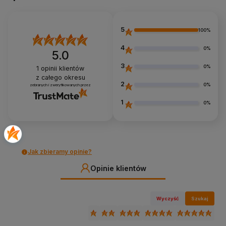
5
100%
4
0%
5.0
3
0%
1
opinii klientów
z całego okresu
2
0%
zebranych i zweryfikowanych przez
1
0%
Jak zbieramy opinie?
Opinie klientów
Wyczyść
Szukaj