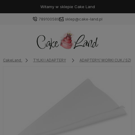
Witamy w sklepie Cake Land
789100589
sklep@cake-land.pl
Zaloguj się
CakeLand
TYLKI I ADAPTERY
ADAPTERY/ WORKI CUK./ SZPI
Załóż konto
Wybierz coś dla siebie z naszej aktualnej oferty lub
zaloguj się, aby przywrócić dodane produkty do listy
z poprzedniej sesji.