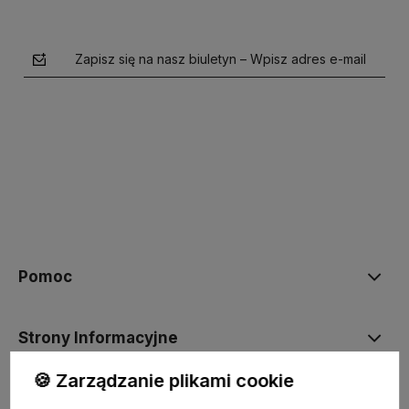
Zapisz się na nasz biuletyn – Wpisz adres e-mail
polityce prywatności
Pomoc
Strony Informacyjne
🍪 Zarządzanie plikami cookie
Moje konto