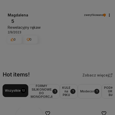
Magdalena
zweryfikowano
5
Rewelacyjny rękaw
2/9/2023
0
0
Hot items!
Zobacz więcej
FORMY
KULE
PODK
SILIKONOWE
Wszystkie
12
na
Modecor
GRU
1
1
1
DO
PIKU
BIA
MONOPORCJI
Do ulubionych
Do ulubi