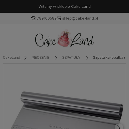
Witamy w sklepie Cake Land
789100589
sklep@cake-land.pl
Zaloguj się
CakeLand
PIECZENIE
SZPATUŁY
Szpatułka łopatka skr
Załóż konto
Wybierz coś dla siebie z naszej aktualnej oferty lub
zaloguj się, aby przywrócić dodane produkty do listy
z poprzedniej sesji.