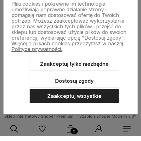
Pomoc
Pliki cookies i pokrewne im technologie
umożliwiają poprawne działanie strony i
pomagają nam dostosować ofertę do Twoich
potrzeb. Możesz zaakceptować wykorzystanie
Strony Informacyjne
przez nas wszystkich tych plików i przejść do
sklepu lub dostosować użycie plików do swoich
preferencji, wybierając opcję "Dostosuj zgody".
Więcej o plikach cookies przeczytasz w naszej
Moje konto
Polityce prywatności.
Zaakceptuj tylko niezbędne
O firmie
Dostosuj zgody
Zaakceptuj wszystkie
Sklep internetowy Shoper Premium
Szablon Shoper Modern 3.0™
od GrowCommerce