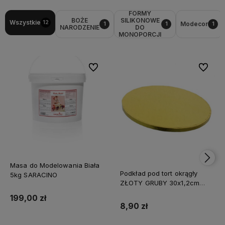
FORMY
BOŻE
SILIKONOWE
Wszystkie
12
Modecor
1
1
1
NARODZENIE
DO
MONOPORCJI
Do ulubionych
Do ulubi
Masa do Modelowania Biała
Podkład pod tort okrągły
5kg SARACINO
ZŁOTY GRUBY 30x1,2cm
CAKE BOARD
199,00 zł
8,90 zł