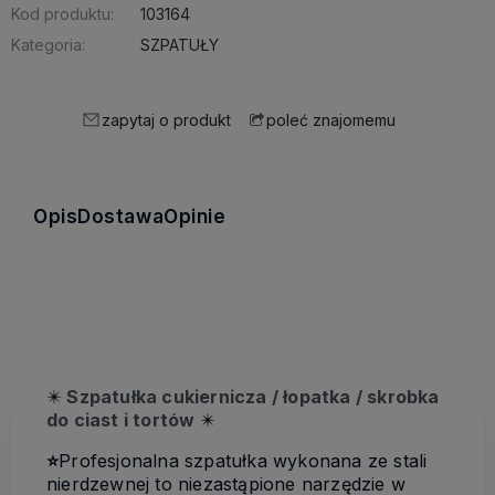
Kod produktu:
103164
Kategoria:
SZPATUŁY
zapytaj o produkt
poleć znajomemu
Opis
Dostawa
Opinie
✴️
Szpatułka cukiernicza / łopatka / skrobka
do ciast i tortów
✴️
⭐
Profesjonalna szpatułka wykonana ze stali
nierdzewnej to niezastąpione narzędzie w