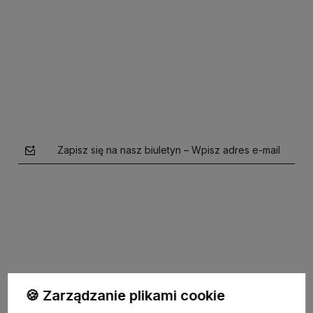
Do koszyka
Do koszyka
Zapisz się na nasz biuletyn – Wpisz adres e-mail
polityce prywatności
🍪 Zarządzanie plikami cookie