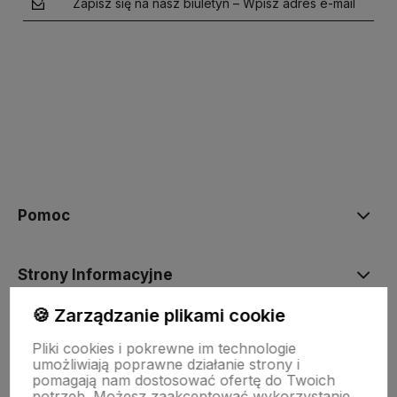
Zapisz się na nasz biuletyn – Wpisz adres e-mail
polityce prywatności
Pomoc
Strony Informacyjne
🍪 Zarządzanie plikami cookie
Moje konto
Pliki cookies i pokrewne im technologie
umożliwiają poprawne działanie strony i
pomagają nam dostosować ofertę do Twoich
O firmie
potrzeb. Możesz zaakceptować wykorzystanie