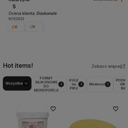
5
Ocena klienta:
Doskonale
6/11/2022
0
0
Hot items!
Zobacz więcej
FORMY
KULE
PODK
SILIKONOWE
Wszystkie
12
na
Modecor
GRU
1
1
1
DO
PIKU
BIA
MONOPORCJI
Do ulubionych
Do ulubi