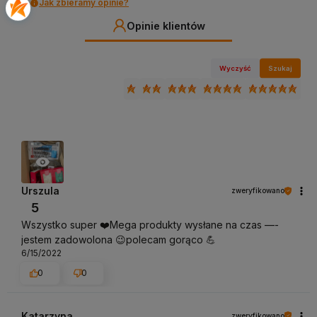
Jak zbieramy opinie?
Opinie klientów
Wyczyść
Szukaj
Urszula
zweryfikowano
5
Wszystko super ❤️Mega produkty wysłane na czas —-
jestem zadowolona 😉polecam gorąco 💪
6/15/2022
0
0
Katarzyna
zweryfikowano