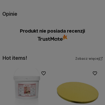
Opinie
Produkt nie posiada recenzji
Hot items!
Zobacz więcej
Do ulubionych
Do ulubi