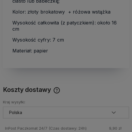
ciasto lub babeczkę;
Kolor: złoty brokatowy + różowa wstążka
Wysokość całkowita (z patyczkiem): około 16
cm
Wysokość cyfry: 7 cm
Materiał: papier
Koszty dostawy
Cena nie zawiera ewentualnych kosztów płatności
Kraj wysyłki:
InPost Paczkomat 24/7
(Czas dostawy: 24h)
9,90 zł