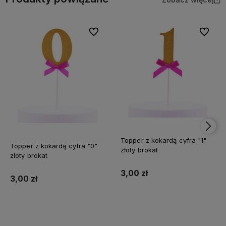
Do ulubionych
Do ulubi
Topper z kokardą cyfra "1"
Topper z kokardą cyfra "0"
złoty brokat
złoty brokat
3,00 zł
3,00 zł
Do koszyka
Do koszyka