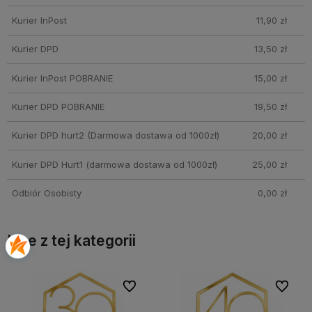
Kurier InPost
11,90 zł
Kurier DPD
13,50 zł
Kurier InPost POBRANIE
15,00 zł
Kurier DPD POBRANIE
19,50 zł
Kurier DPD hurt2
(Darmowa dostawa od 1000zł)
20,00 zł
Kurier DPD Hurt1
(darmowa dostawa od 1000zł)
25,00 zł
Odbiór Osobisty
0,00 zł
Inne z tej kategorii
bionych
bionych
Do ulubionych
Do ulubionych
Do ulubi
Do ulubi