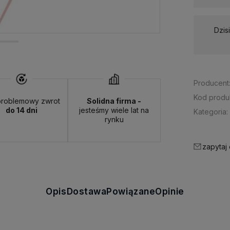
Dzis
Producent
Kod produ
roblemowy zwrot
Solidna firma -
do 14 dni
jesteśmy wiele lat na
Kategoria:
rynku
zapytaj
Opis
Dostawa
Powiązane
Opinie