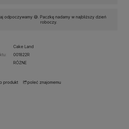
iaj odpoczywamy 😅. Paczkę nadamy w najbliższy dzień
roboczy.
:
Cake Land
ktu:
001822R
RÓŻNE
 o produkt
poleć znajomemu