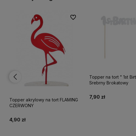
lubionych
lubionych
Do ulubionych
Do ulubionych
Topper na tort " 1st Bir
Srebrny Brokatowy
7,90 zł
Topper akrylowy na tort FLAMING
CZERWONY
Do koszyka
4,90 zł
Do koszyka