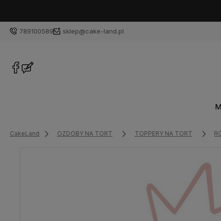
789100589
sklep@cake-land.pl
M
CakeLand
OZDOBY NA TORT
TOPPERY NA TORT
R