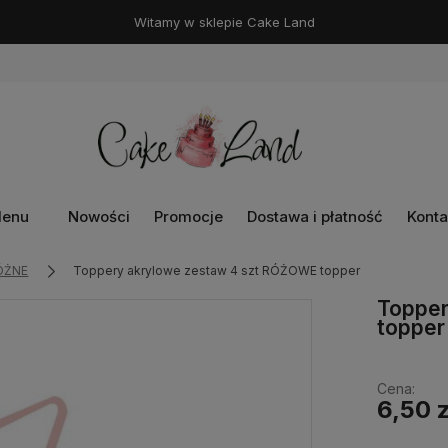
Witamy w sklepie Cake Land
enu
Nowości
Promocje
Dostawa i płatność
Konta
ÓŻNE
Toppery akrylowe zestaw 4 szt RÓŻOWE topper
Topper
topper
Cena:
6,50 z