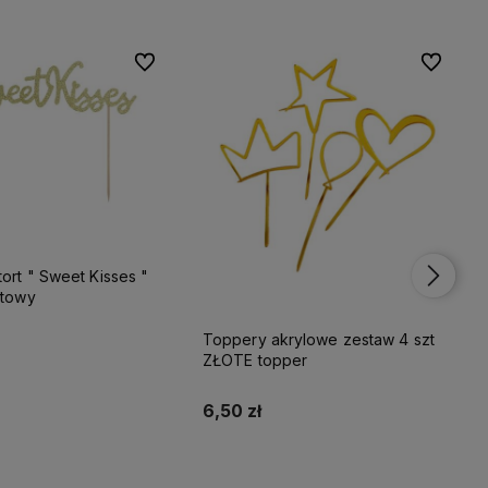
Do ulubionych
Do ulubionych
Do ulubio
Do ulubio
ort " Sweet Kisses "
atowy
Toppery akrylowe zestaw 4 szt
ZŁOTE topper
Do koszyka
6,50 zł
Do koszyka