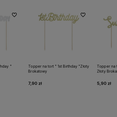
Do ulubionych
Do ulubionych
Do ulubionych
Do ulubionych
thday "
Topper na tort " 1st Birthday "Złoty
Topper na t
Brokatowy
Złoty Brok
7,90 zł
5,90 zł
Do koszyka