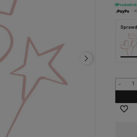
Produkt 
・Ku
Sprawd
-
Dostępność:
duża ilość