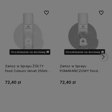
Do ulubionych
Do ulubi
Oczekiwanie na dostawę 🚚
Oczekiwanie na dostawę 🚚
Zamsz w Sprayu ŻÓŁTY
Zamsz w Sprayu
Food Colours Velvet 250ml
POMARAŃCZOWY Food
Yellow XL
Colours Velvet 250ml Orange
XL
72,40 zł
72,40 zł
Powiadom o dostępności
Powiadom o dostępności