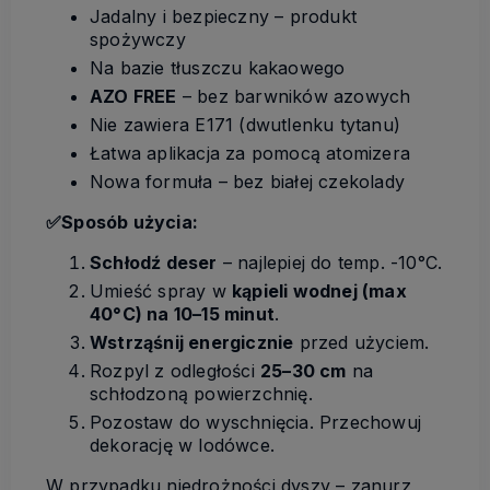
Jadalny i bezpieczny – produkt
spożywczy
Na bazie tłuszczu kakaowego
AZO FREE
– bez barwników azowych
Nie zawiera E171 (dwutlenku tytanu)
Łatwa aplikacja za pomocą atomizera
Nowa formuła – bez białej czekolady
✅Sposób użycia:
Schłodź deser
– najlepiej do temp. -10°C.
Umieść spray w
kąpieli wodnej (max
40°C) na 10–15 minut
.
Wstrząśnij energicznie
przed użyciem.
Rozpyl z odległości
25–30 cm
na
schłodzoną powierzchnię.
Pozostaw do wyschnięcia. Przechowuj
dekorację w lodówce.
W przypadku niedrożności dyszy – zanurz