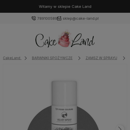
Witamy w sklepie Cake Land
789100589
sklep@cake-land.pl
Zaloguj się
CakeLand
BARWNIKI SPOŻYWCZE
ZAMSZ W SPRAYU
Załóż konto
Wybierz coś dla siebie z naszej aktualnej oferty lub
zaloguj się, aby przywrócić dodane produkty do listy
z poprzedniej sesji.