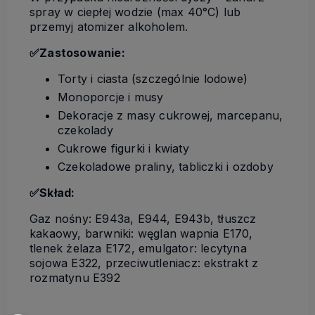
spray w ciepłej wodzie (max 40°C) lub
przemyj atomizer alkoholem.
✅Zastosowanie:
Torty i ciasta (szczególnie lodowe)
Monoporcje i musy
Dekoracje z masy cukrowej, marcepanu,
czekolady
Cukrowe figurki i kwiaty
Czekoladowe praliny, tabliczki i ozdoby
✅Skład:
Gaz nośny: E943a, E944, E943b, tłuszcz
kakaowy, barwniki: węglan wapnia E170,
tlenek żelaza E172, emulgator: lecytyna
sojowa E322, przeciwutleniacz: ekstrakt z
rozmatynu E392