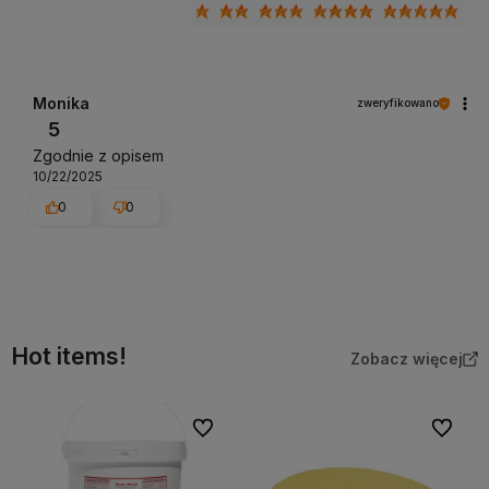
Monika
zweryfikowano
5
Zgodnie z opisem
10/22/2025
0
0
Hot items!
Zobacz więcej
Do ulubionych
Do ulubi