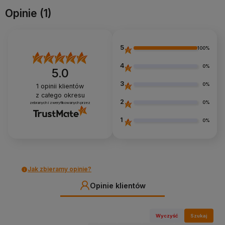
Opinie
(1)
5
100%
4
0%
5.0
3
0%
1
opinii klientów
z całego okresu
2
0%
zebranych i zweryfikowanych przez
1
0%
Jak zbieramy opinie?
Opinie klientów
Wyczyść
Szukaj