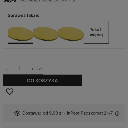
・Kup teraz i zapłać za 30 dni
Sprawdź także:
Pokaż 
więcej
-
+
szt.
DO KOSZYKA
Dostawa:
od 9,90 zł
- InPost Paczkomat 24/7