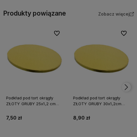
Produkty powiązane
Zobacz więcej
Do ulubionych
Do ulubi
Podkład pod tort okrągły
Podkład pod tort okrągły
ZŁOTY GRUBY 25x1,2 cm
ZŁOTY GRUBY 30x1,2cm
CAKE BOARD
CAKE BOARD
7,50 zł
8,90 zł