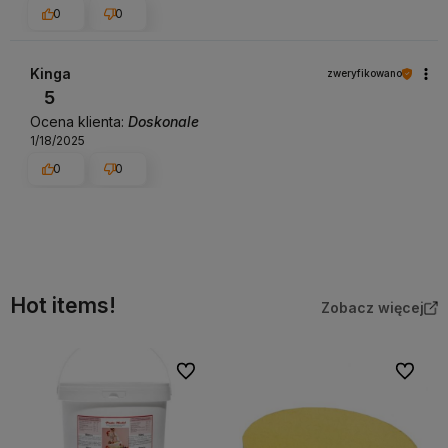
0
0
Kinga
zweryfikowano
5
Ocena klienta:
Doskonale
1/18/2025
0
0
Hot items!
Zobacz więcej
Do ulubionych
Do ulubi