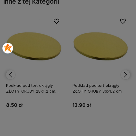
Inne z tej kategorii
bionych
bionych
Do ulubionych
Do ulubionych
Do ulubi
Do ulubi
Podkład pod tort okrągły
Podkład pod tort okrągły
ZŁOTY GRUBY 28x1,2 cm
ZŁOTY GRUBY 36x1,2 cm
CAKE BOARD
8,50 zł
13,90 zł
Do koszyka
Do koszyka