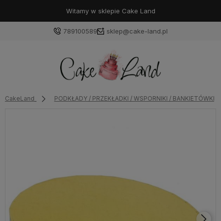
Witamy w sklepie Cake Land
789100589
sklep@cake-land.pl
Zaloguj się
CakeLand
PODKŁADY / PRZEKŁADKI / WSPORNIKI / BANKIETÓWKI
Załóż konto
Wybierz coś dla siebie z naszej aktualnej oferty lub
zaloguj się, aby przywrócić dodane produkty do listy
z poprzedniej sesji.