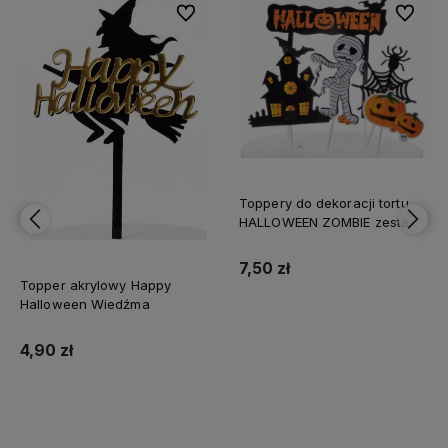
bionych
bionych
Do ulubionych
Do ulubionych
Do ulubi
Do ulubi
Toppery do dekoracji tortu
HALLOWEEN ZOMBIE zestaw
5el
7,50 zł
Topper akrylowy Happy
Halloween Wiedźma
Do koszyka
4,90 zł
Do koszyka