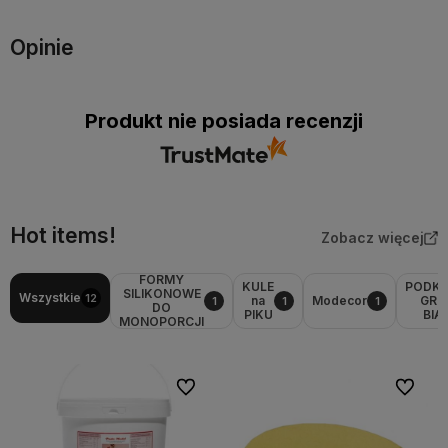
Opinie
Produkt nie posiada recenzji
Hot items!
Zobacz więcej
FORMY
KULE
PODK
SILIKONOWE
Wszystkie
12
na
Modecor
GRU
1
1
1
DO
PIKU
BIA
MONOPORCJI
Do ulubionych
Do ulubi