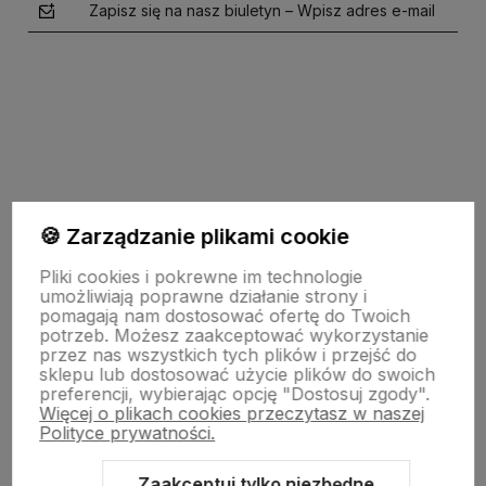
Zapisz się na nasz biuletyn – Wpisz adres e-mail
polityce prywatności
🍪 Zarządzanie plikami cookie
Pomoc
Pliki cookies i pokrewne im technologie
umożliwiają poprawne działanie strony i
pomagają nam dostosować ofertę do Twoich
potrzeb. Możesz zaakceptować wykorzystanie
Strony Informacyjne
przez nas wszystkich tych plików i przejść do
sklepu lub dostosować użycie plików do swoich
preferencji, wybierając opcję "Dostosuj zgody".
Więcej o plikach cookies przeczytasz w naszej
Moje konto
Polityce prywatności.
Zaakceptuj tylko niezbędne