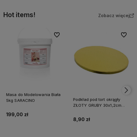
Hot items!
Zobacz więcej
Do ulubionych
Do ulubi
Masa do Modelowania Biała
Podkład pod tort okrągły
5kg SARACINO
ZŁOTY GRUBY 30x1,2cm
CAKE BOARD
199,00 zł
8,90 zł
Do koszyka