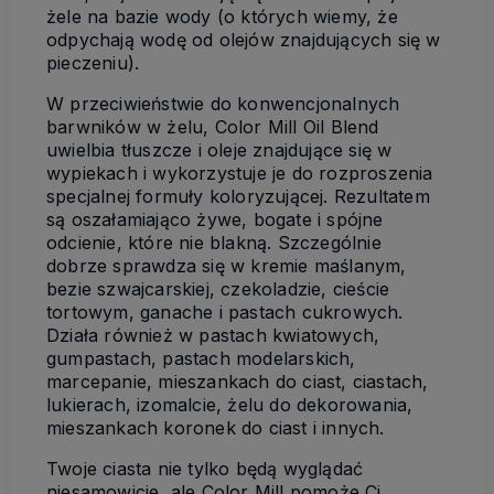
żele na bazie wody (o których wiemy, że
odpychają wodę od olejów znajdujących się w
pieczeniu).
W przeciwieństwie do konwencjonalnych
barwników w żelu, Color Mill Oil Blend
uwielbia tłuszcze i oleje znajdujące się w
wypiekach i wykorzystuje je do rozproszenia
specjalnej formuły koloryzującej. Rezultatem
są oszałamiająco żywe, bogate i spójne
odcienie, które nie blakną. Szczególnie
dobrze sprawdza się w kremie maślanym,
bezie szwajcarskiej, czekoladzie, cieście
tortowym, ganache i pastach cukrowych.
Działa również w pastach kwiatowych,
gumpastach, pastach modelarskich,
marcepanie, mieszankach do ciast, ciastach,
lukierach, izomalcie, żelu do dekorowania,
mieszankach koronek do ciast i innych.
Twoje ciasta nie tylko będą wyglądać
niesamowicie, ale Color Mill pomoże Ci