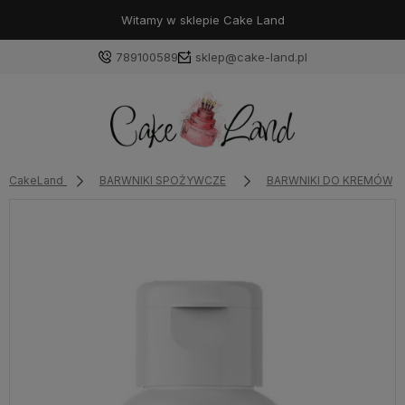
Witamy w sklepie Cake Land
789100589
sklep@cake-land.pl
Zaloguj się
CakeLand
BARWNIKI SPOŻYWCZE
BARWNIKI DO KREMÓW T
Załóż konto
Wybierz coś dla siebie z naszej aktualnej oferty lub
zaloguj się, aby przywrócić dodane produkty do listy
z poprzedniej sesji.