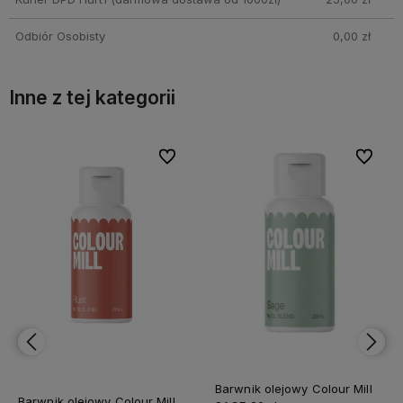
Odbiór Osobisty
0,00 zł
Inne z tej kategorii
bionych
bionych
Do ulubionych
Do ulubionych
Do ulubi
Do ulubi
Barwnik olejowy Colour Mill
Barwnik olejowy Colour Mill