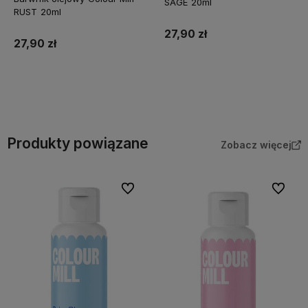
SAGE 20ml
RUST 20ml
27,90 zł
27,90 zł
Do koszyka
Do koszyka
Produkty powiązane
Zobacz więcej
Do ulubionych
Do ulubi