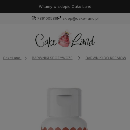
Witamy w sklepie Cake Land
789100589
sklep@cake-land.pl
Zaloguj się
CakeLand
BARWNIKI SPOŻYWCZE
BARWNIKI DO KREMÓW T
Załóż konto
Wybierz coś dla siebie z naszej aktualnej oferty lub
zaloguj się, aby przywrócić dodane produkty do listy
z poprzedniej sesji.