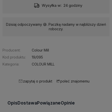
Dostawa:
od 9,90 zł
- InPost Paczkomat 24/7
Dzisiaj odpoczywamy 😅. Paczkę nadamy w najbliższy dzień
roboczy.
Producent:
Colour Mill
Kod produktu:
19/095
Kategoria:
COLOUR MILL
zapytaj o produkt
poleć znajomemu
Opis
Dostawa
Powiązane
Opinie