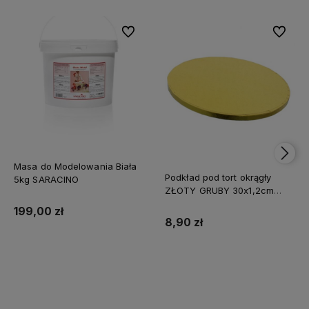
Do ulubionych
Do ulubi
Masa do Modelowania Biała
Podkład pod tort okrągły
5kg SARACINO
ZŁOTY GRUBY 30x1,2cm
CAKE BOARD
199,00 zł
8,90 zł
Do koszyka
Do koszyka