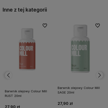
Inne z tej kategorii
bionych
bionych
Do ulubionych
Do ulubionych
Do ulubi
Do ulubi
Barwnik olejowy Colour Mill
Barwnik olejowy Colour Mill
SAGE 20ml
RUST 20ml
27,90 zł
27,90 zł