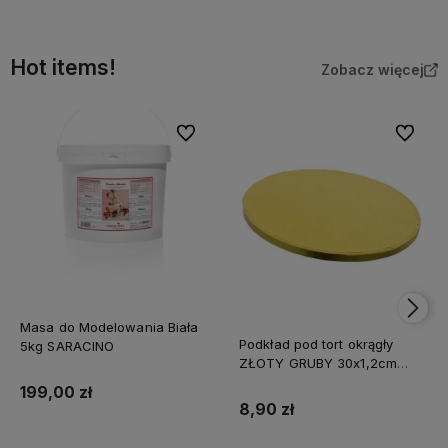
Hot items!
Zobacz więcej
Do ulubionych
Do ulubi
Masa do Modelowania Biała
Podkład pod tort okrągły
5kg SARACINO
ZŁOTY GRUBY 30x1,2cm
CAKE BOARD
199,00 zł
8,90 zł