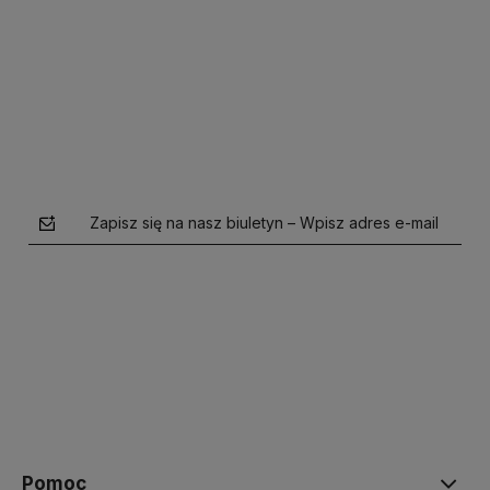
Do koszyka
Do koszyka
Zapisz się na nasz biuletyn – Wpisz adres e-mail
polityce prywatności
Pomoc