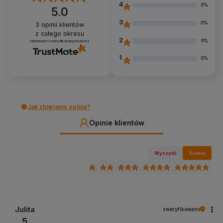
4
0%
5.0
3
0%
3
opinii klientów
z całego okresu
2
0%
zebranych i zweryfikowanych przez
1
0%
Jak zbieramy opinie?
Opinie klientów
Wyczyść
Szukaj
Julita
zweryfikowano
5