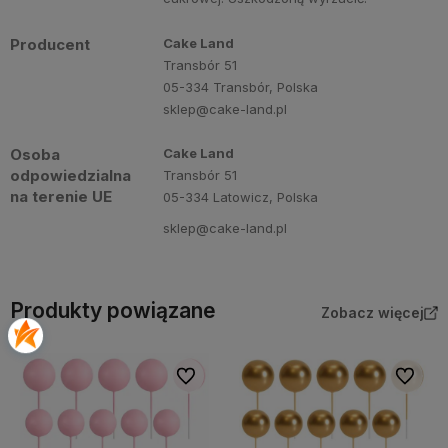
Producent
Cake Land
Transbór 51
05-334 Transbór, Polska
sklep@cake-land.pl
Osoba
Cake Land
odpowiedzialna
Transbór 51
na terenie UE
05-334 Latowicz, Polska
sklep@cake-land.pl
Produkty powiązane
Zobacz więcej
Do ulubionych
Do ulubi