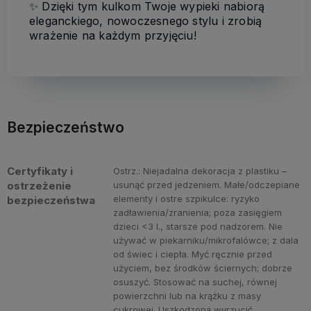
✨ Dzięki tym kulkom Twoje wypieki nabiorą
eleganckiego, nowoczesnego stylu i zrobią
wrażenie na każdym przyjęciu!
Bezpieczeństwo
Certyfikaty i
Ostrz.: Niejadalna dekoracja z plastiku –
ostrzeżenie
usunąć przed jedzeniem. Małe/odczepiane
elementy i ostre szpikulce: ryzyko
bezpieczeństwa
zadławienia/zranienia; poza zasięgiem
dzieci <3 l., starsze pod nadzorem. Nie
używać w piekarniku/mikrofalówce; z dala
od świec i ciepła. Myć ręcznie przed
użyciem, bez środków ściernych; dobrze
osuszyć. Stosować na suchej, równej
powierzchni lub na krążku z masy
cukrowej. Uszkodzoną wyrzucić.