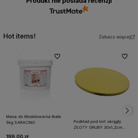
Produkt nie posiada recenzji
Hot items!
Zobacz więcej
Do ulubionych
Do ulubi
Masa do Modelowania Biała
Podkład pod tort okrągły
5kg SARACINO
ZŁOTY GRUBY 30x1,2cm
CAKE BOARD
199,00 zł