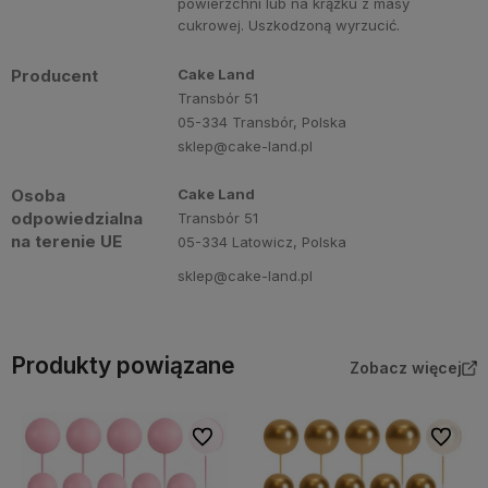
powierzchni lub na krążku z masy
cukrowej. Uszkodzoną wyrzucić.
Producent
Cake Land
Transbór 51
05-334 Transbór, Polska
sklep@cake-land.pl
Osoba
Cake Land
odpowiedzialna
Transbór 51
na terenie UE
05-334 Latowicz, Polska
sklep@cake-land.pl
Produkty powiązane
Zobacz więcej
Do ulubionych
Do ulubi